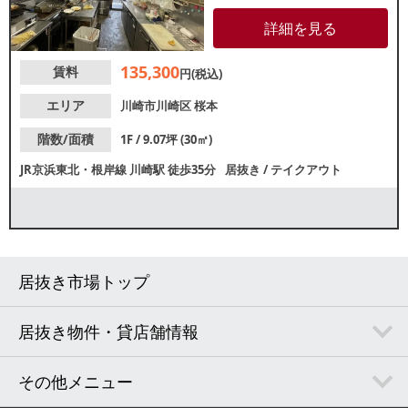
物件！新規出店・個人開業をお
考えの方にもおすすめです。周
詳細を見る
辺は住居が多く、近隣住民のテ
イクアウト・デリバリー需要が
135,300
賃料
見込めます。諸条件等、お気軽
円(税込)
にお問合せください。
エリア
川崎市川崎区
桜本
階数/面積
1F / 9.07坪 (30㎡)
JR京浜東北・根岸線
川崎駅
徒歩35分
居抜き
/
テイクアウト
居抜き市場トップ
居抜き物件・貸店舗情報
その他メニュー