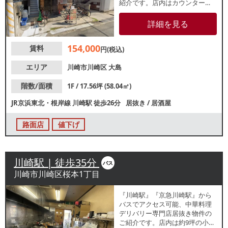
紹介です。店内はカウンター
席・テーブル席があり、造作代
無償。重飲食のご相談も可能で
詳細を見る
す。業種等お気軽にお問合せく
ださい。
154,000
賃料
円(税込)
エリア
川崎市川崎区
大島
階数/面積
1F / 17.56坪 (58.04㎡)
JR京浜東北・根岸線
川崎駅
徒歩26分
居抜き
/
居酒屋
路面店
値下げ
川崎駅 | 徒歩35分
バス
川崎市川崎区桜本1丁目
『川崎駅』『京急川崎駅』から
バスでアクセス可能、中華料理
デリバリー専門店居抜き物件の
ご紹介です。店内は約9坪の小箱