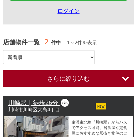
ログイン
2
店舗物件一覧
件中
1
～
2
件を表示
さらに絞り込む
川崎駅 | 徒歩26分
バス
NEW
川崎市川崎区大島4丁目
京浜東北線『川崎駅』からバス
でアクセス可能。居酒屋や定食
屋におすすめな居抜き物件のご