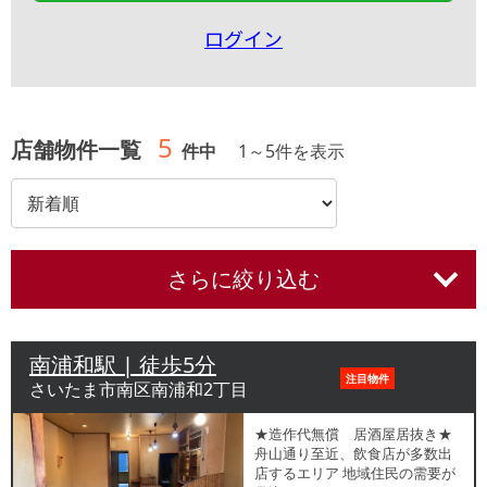
ログイン
5
店舗物件一覧
件中
1
～
5
件を表示
さらに絞り込む
南浦和駅 | 徒歩5分
注目物件
さいたま市南区南浦和2丁目
★造作代無償 居酒屋居抜き★
舟山通り至近、飲食店が多数出
店するエリア 地域住民の需要が