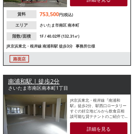
コンビニなど、街並みもきれい
で落ち着いた環境です。店舗事
753,500
賃料
務所やカフェ等の軽飲食、物
円(税込)
販、サロン、整骨院等がおすす
めです。前テナントは不動産
エリア
さいたま市南区
南本町
業。業種等お気軽にご相談くだ
さい。
階数/面積
1F / 40.02坪 (132.31㎡)
JR京浜東北・根岸線
南浦和駅
徒歩3分
事務所仕様
路面店
南浦和駅 | 徒歩2分
さいたま市南区南本町1丁目
JR京浜東北・根岸線『南浦和
駅』徒歩2分、駅西口ロータリー
すぐの好立地ビルから飲食店相
談可能な貸テナントのご紹介で
す。飲食店やサービス店など多
様な店舗が立ち並ぶ商店街入口
詳細を見る
に位置しており、地域住民を中