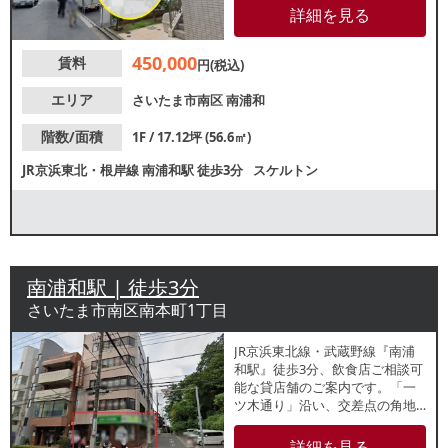
とした集客が期待できます。諸
詳細を見る
条件等、お気軽にお問い合わせ
ください。
450,000
賃料
円(税込)
エリア
さいたま市南区
南浦和
階数/面積
1F / 17.12坪 (56.6㎡)
JR京浜東北・根岸線
南浦和駅
徒歩3分
スケルトン
南浦和駅 | 徒歩3分
さいたま市南区南本町1丁目
JR京浜東北線・武蔵野線『南浦
和駅』徒歩3分、飲食店ご相談可
能な貸店舗のご案内です。「一
ツ木通り」沿い、交差点の角地
の1階で視認性良好！同じビルに
は塾が多く入り、周囲も銀行や
詳細を見る