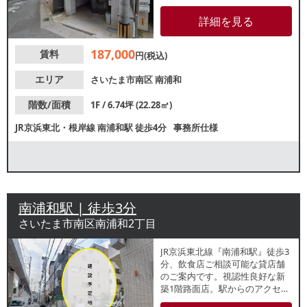
りやすく、1階の路面のため視認
性あります。飲食・物販・事務
詳細を見る
所におすすめ。業種等お気軽に
お問合せください。
187,000
賃料
円(税込)
エリア
さいたま市南区
南浦和
階数/面積
1F / 6.74坪 (22.28㎡)
JR京浜東北・根岸線
南浦和駅
徒歩4分
事務所仕様
南浦和駅 | 徒歩3分
さいたま市南区南浦和2丁目
JR京浜東北線『南浦和駅』徒歩3
分、飲食店ご相談可能な貸店舗
のご案内です。視認性良好な新
築1階路面店。駅からのアクセス
も良好なため、駅利用者を中心