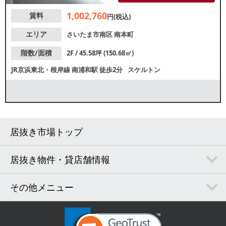
心に集客が期待できます。諸条
1,002,760
賃料
件等、お気軽にお問合せくださ
円(税込)
い。
エリア
さいたま市南区
南本町
階数/面積
2F / 45.58坪 (150.68㎡)
JR京浜東北・根岸線
南浦和駅
徒歩2分
スケルトン
居抜き市場トップ
居抜き物件・貸店舗情報
その他メニュー