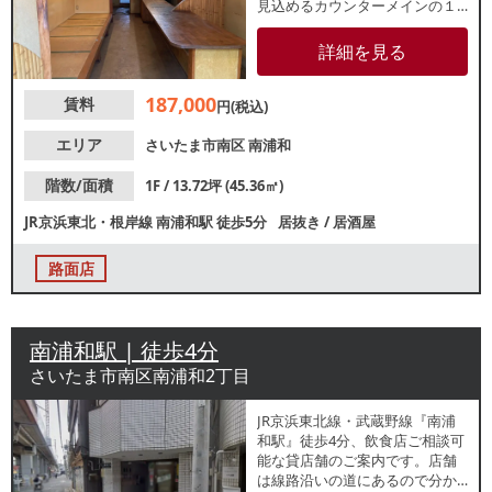
見込めるカウンターメインの１
階路面店 【インフラ】電灯：有
動力：有 ガス：6号メ
詳細を見る
ーター 水道：20mm 【厨房
排気】有 /換気扇 【空調】有 / 家
187,000
賃料
庭用 【グリスト】無 【間口】約
円(税込)
3.6ｍ 【天高】約2.4ｍ 【トイ
レ】有 /洋式 【閉店理由】引
エリア
さいたま市南区
南浦和
退 【営業年数】25年 【営業
時間制限】24時まで 【不可
階数/面積
1F / 13.72坪 (45.36㎡)
業態】カラオケ不可 【引渡状
JR京浜東北・根岸線
南浦和駅
徒歩5分
居抜き
/
居酒屋
態】居抜き ※記載の店舗情報は
正確性を保証するものではござ
いません。
路面店
南浦和駅 | 徒歩4分
さいたま市南区南浦和2丁目
JR京浜東北線・武蔵野線『南浦
和駅』徒歩4分、飲食店ご相談可
能な貸店舗のご案内です。店舗
は線路沿いの道にあるので分か