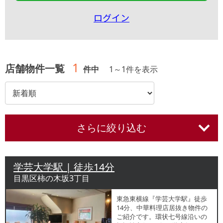
ログイン
1
店舗物件一覧
件中
1
～
1
件を表示
さらに絞り込む
学芸大学駅 | 徒歩14分
目黒区柿の木坂3丁目
東急東横線『学芸大学駅』徒歩
14分、中華料理店居抜き物件の
ご紹介です。環状七号線沿いの