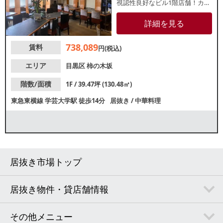
視認性良好なビル1階店舗！カウ
ンター席とテーブル席が並ぶ約
39.47坪の店内は落ち着いた雰囲
詳細を見る
気の内装です。諸条件等、お気
軽にお問合せください。
738,089
賃料
円(税込)
エリア
目黒区
柿の木坂
階数/面積
1F / 39.47坪 (130.48㎡)
東急東横線
学芸大学駅
徒歩14分
居抜き
/
中華料理
居抜き市場トップ
居抜き物件・貸店舗情報
その他メニュー