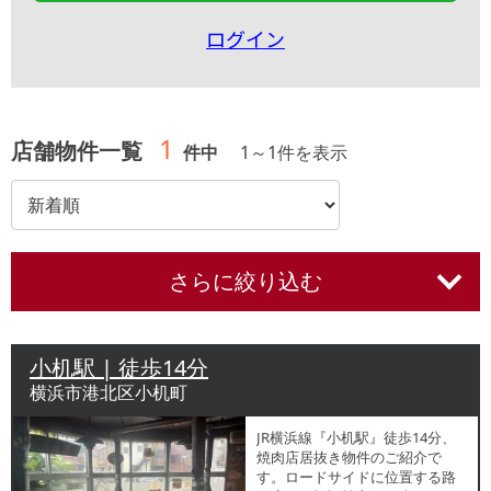
ログイン
1
店舗物件一覧
件中
1
～
1
件を表示
さらに絞り込む
小机駅 | 徒歩14分
横浜市港北区小机町
JR横浜線『小机駅』徒歩14分、
焼肉店居抜き物件のご紹介で
す。ロードサイドに位置する路