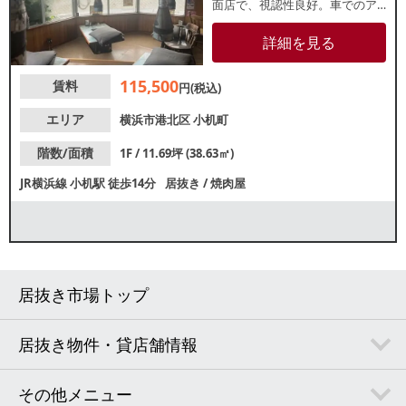
面店で、視認性良好。車でのア
クセスもしやすく、地域のお客
様を中心とした集客が期待でき
詳細を見る
る物件です。
115,500
賃料
円(税込)
エリア
横浜市港北区
小机町
階数/面積
1F / 11.69坪 (38.63㎡)
JR横浜線
小机駅
徒歩14分
居抜き
/
焼肉屋
居抜き市場トップ
居抜き物件・貸店舗情報
その他メニュー