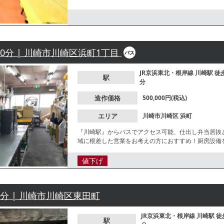
お問合せください。
30分 | 川崎市川崎区浜町1丁目
バス
JR京浜東北・根岸線
川崎駅
徒
駅
分
造作価格
500,000円(税込)
エリア
川崎市川崎区
浜町
『川崎駅』からバスでアクセス可能、仕出し弁当居抜
域に根差した営業をお考えの方におすすめ！厨房設備
てのご利用もご相談可能です。諸条件等、お気軽にお
値下げ
7分 | 川崎市川崎区東田町
JR京浜東北・根岸線
川崎駅
徒
駅