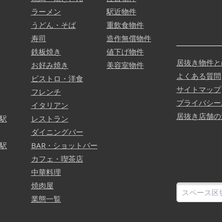
ラーメン
駅近物件
うどん・そば
重飲食物件
寿司
造作無償物件
鉄板焼き
値下げ物件
居抜き物件と
お好み焼き
美容室物件
よくある質問
ビストロ・洋食
サイトマップ
フレンチ
プライバシー
イタリアン
居抜き店舗の
駅
レストラン
ダイニングバー
駅
BAR・ショットバー
カフェ・喫茶店
中華料理
焼肉屋
業態一覧