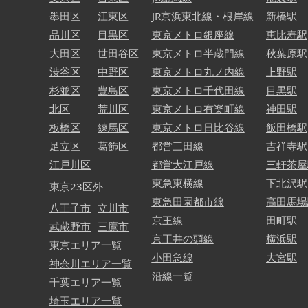
墨田区
江東区
JR京浜東北線・根岸線
新橋駅
品川区
目黒区
東京メトロ銀座線
恵比寿駅
大田区
世田谷区
東京メトロ半蔵門線
秋葉原駅
渋谷区
中野区
東京メトロ丸ノ内線
上野駅
杉並区
豊島区
東京メトロ千代田線
目黒駅
北区
荒川区
東京メトロ有楽町線
神田駅
板橋区
練馬区
東京メトロ日比谷線
飯田橋駅
足立区
葛飾区
都営三田線
吉祥寺駅
江戸川区
都営大江戸線
三軒茶屋
東急東横線
下北沢駅
東京23区外
東急田園都市線
高田馬場
八王子市
立川市
京王線
田町駅
武蔵野市
三鷹市
京王井の頭線
横浜駅
東京エリア一覧
小田急線
大宮駅
神奈川エリア一覧
沿線一覧
千葉エリア一覧
埼玉エリア一覧