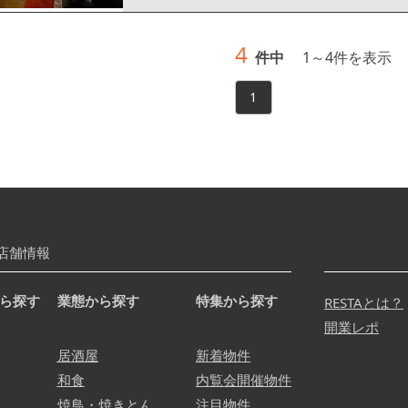
4
件中
1
～
4
件を表示
1
店舗情報
ら探す
業態から探す
特集から探す
RESTAとは？
開業レポ
居酒屋
新着物件
和食
内覧会開催物件
焼鳥・焼きとん
注目物件