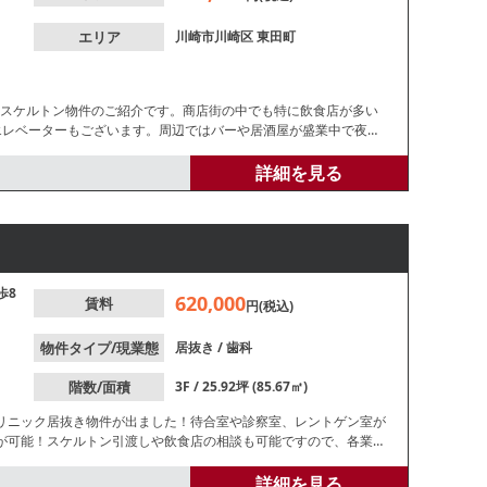
エリア
川崎市川崎区
東田町
なスケルトン物件のご紹介です。商店街の中でも特に飲食店が多い
エレベーターもございます。周辺ではバーや居酒屋が盛業中で夜間
詳細を見る
歩8
620,000
賃料
円(税込)
物件タイプ/現業態
居抜き
/
歯科
階数/面積
3F / 25.92坪 (85.67㎡)
リニック居抜き物件が出ました！待合室や診察室、レントゲン室が
が可能！スケルトン引渡しや飲食店の相談も可能ですので、各業種
詳細を見る