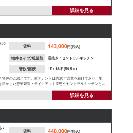
詳細を見る
歩30
143,000
賃料
円(税込)
物件タイプ/現業態
居抜き
/
セントラルキッチン
階数/面積
1F / 18坪 (59.5㎡)
き物件のご紹介です。前テナントは約30年営業を続けており、地
を活かした惣菜製造・テイクアウト業態やセントラルキッチンとし
問合せください。
詳細を見る
歩7
440,000
賃料
円(税込)