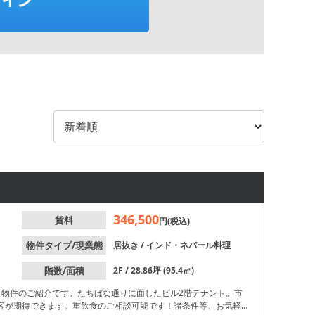
346,500
賃料
円(税込)
物件タイプ/現業態
居抜き
/
インド・ネパール料理
階数/面積
2F / 28.86坪 (95.4㎡)
き物件のご紹介です。たちばな通りに面したビル2階テナント。市
客が期待できます。重飲食のご相談可能です！諸条件等、お気軽に