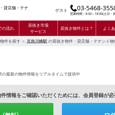
03-5468-355
・貸店舗・テナ
ゲスト
営業時間：9:30～18:30(土日
居抜き市場
での流れ
居抜き物件とは？
よく
サービス
物件を探す
＞
京急川崎駅
の居抜き物件・貸店舗・テナント物
。
駅の最新の物件情報をリアルタイムで提供中
物件情報をご確認いただくためには、会員登録が必
（無料）
ロ