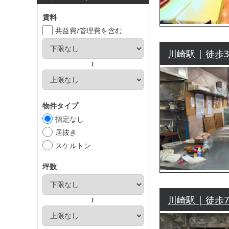
賃料
共益費/管理費を含む
川崎駅 | 徒歩
～
物件タイプ
指定なし
居抜き
スケルトン
坪数
川崎駅 | 徒歩
～