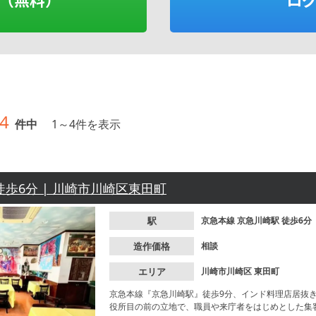
4
件中
1
～
4
件を表示
徒歩6分 | 川崎市川崎区東田町
駅
京急本線
京急川崎駅
徒歩6分
造作価格
相談
エリア
川崎市川崎区
東田町
京急本線『京急川崎駅』徒歩9分、インド料理店居抜
役所目の前の立地で、職員や来庁者をはじめとした集