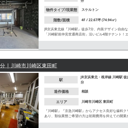
分
物件タイプ/現業態
スケルトン
階数/面積
4F / 22.67坪 (74.94㎡)
JR京浜東北線『川崎駅』徒歩7分、内装デザイン自由
「川崎駅前仲見世通商店街」沿いビル4階テナント！
帯まで集客が見込める立地です。
8分 | 川崎市川崎区東田町
JR京浜東北・根岸線
川崎駅
徒
駅
分
造作価格
相談
エリア
川崎市川崎区
東田町
『川崎駅』『京急川崎駅』からアクセス良好な歯科ク
あり、類似業態ご希望の方は初期費用を抑えての開業
お気軽にお問合せください。