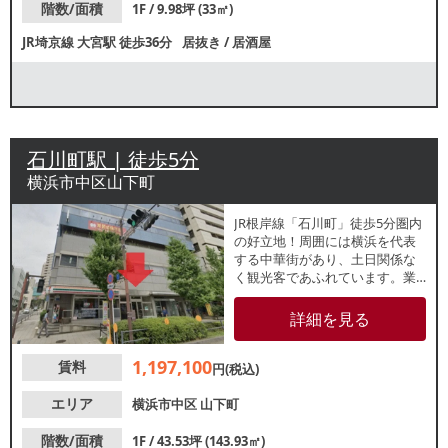
階数/面積
1F / 9.98坪 (33㎡)
JR埼京線
大宮駅
徒歩36分
居抜き
/
居酒屋
石川町駅 | 徒歩5分
横浜市中区山下町
JR根岸線「石川町」徒歩5分圏内
の好立地！周囲には横浜を代表
する中華街があり、土日関係な
く観光客であふれています。業
態はご相談ください。大通りに
面しているので視認良好です！
詳細を見る
ぜひお問い合わせください。
1,197,100
賃料
円(税込)
エリア
横浜市中区
山下町
階数/面積
1F / 43.53坪 (143.93㎡)