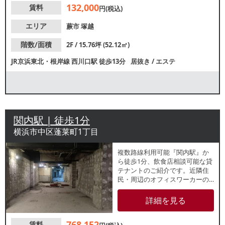
132,000
賃料
食程度であればご相談も可能で
円(税込)
す。諸条件等、お気軽にお問合
せください。
エリア
蕨市
塚越
階数/面積
2F / 15.76坪 (52.12㎡)
JR京浜東北・根岸線
西川口駅
徒歩13分
居抜き
/
エステ
関内駅 | 徒歩1分
横浜市中区蓬莱町1丁目
複数路線利用可能『関内駅』か
ら徒歩1分、飲食店相談可能な貸
テナントのご紹介です。近隣住
民・周辺のオフィスワーカーの
ランチ・ディナー・飲み需要が
期待できます。業種等、お気軽
詳細を見る
にご相談ください。
768,152
賃料