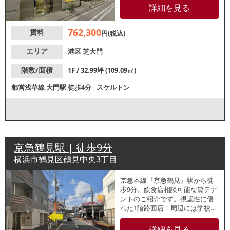
茶需要が期待できます。以前は
詳細を見る
印刷店が営業していました。各
業種、お問合せください！
762,300
賃料
円(税込)
エリア
港区
芝大門
階数/面積
1F / 32.99坪 (109.09㎡)
都営浅草線
大門駅
徒歩4分
スケルトン
京急鶴見駅 | 徒歩9分
横浜市鶴見区鶴見中央3丁目
京急本線『京急鶴見』駅から徒
歩9分、飲食店相談可能な貸テナ
ントのご紹介です。視認性に優
れた1階路面店！周辺には学校や
マンションや学校があり、近隣
では大手飲食チェーン店が出店
詳細を見る