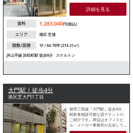
かつ前面ガラス張りのため、視
認性良好◎諸条件等、お気軽に
詳細を見る
お問合せください！
1,283,040
賃料
円(税込)
エリア
港区
芝浦
階数/面積
1F / 64.79坪 (214.21㎡)
JR山手線
浜松町駅
徒歩8分
スケルトン
大門駅 | 徒歩4分
港区芝大門1丁目
都営三⽥線『大門駅』徒歩4分、
軽飲食相談可能な貸テナントの
ご紹介です。周辺はオフィスビ
ル・メーカー事務所が点在して
おり、物販・テイクアウト・喫