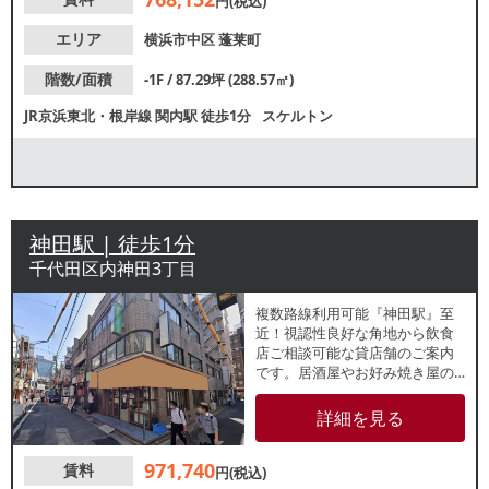
円(税込)
エリア
横浜市中区
蓬莱町
階数/面積
-1F / 87.29坪 (288.57㎡)
JR京浜東北・根岸線
関内駅
徒歩1分
スケルトン
神田駅 | 徒歩1分
千代田区内神田3丁目
複数路線利用可能『神田駅』至
近！視認性良好な角地から飲食
店ご相談可能な貸店舗のご案内
です。居酒屋やお好み焼き屋の
出店歴あり！1階も居酒屋が盛業
中！周辺にも飲食店が多数立ち
詳細を見る
並んでおり、飲み需要の高いエ
リアです。諸条件等、お気軽に
971,740
賃料
お問合せください。
円(税込)