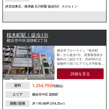
JR京浜東北・根岸線
石川町駅
徒歩5分
スケルトン
桜木町駅 | 徒歩1分
横浜市中区花咲町2丁目
横浜市ブルーライン『桜木町
駅』から徒歩1分、居酒屋居抜き
物件のご紹介です。約95坪の大
箱物件で別フロアでも大手飲食
店が盛業中！駅前商店街が近
く、平日休日問わず集客が見込
詳細を見る
めます。諸条件等、お気軽にお
問合せください。
1,254,792
賃料
円(税込)
エリア
横浜市中区
花咲町
階数/面積
3F / 95.06坪 (314.25㎡)