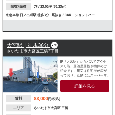
階数/面積
7F / 23.05坪 (76.23㎡)
京急本線
日ノ出町駅
徒歩3分
居抜き
/
BAR・ショットバー
大宮駅 | 徒歩36分
バス
さいたま市大宮区三橋2丁目
JR『大宮駅』からバスでアクセ
ス可能、居酒屋居抜き物件のご
紹介です。周辺は住宅街が広が
っており、近隣にはスーパーマ
ーケットがございます。県道沿
いの建物ですが、入り口は奥ま
詳細を見る
っており、隠れ家的な店舗で
す。地域密着型店舗をお探しの
88,000
賃料
方におすすめ！諸条件等、お気
円(税込)
軽にお問合せください。
エリア
さいたま市大宮区
三橋