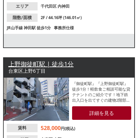
エリア
千代田区
内神田
階数/面積
2F / 44.16坪 (146.01㎡)
JR山手線
神田駅
徒歩1分
事務所仕様
上野御徒町駅 | 徒歩1分
台東区上野6丁目
『御徒町駅』『上野御徒町駅』
徒歩1分！軽飲食ご相談可能な貸
テナントのご紹介です！地下鉄
出入口を出てすぐの建物2階部
分！ネイルサロン等の美容系サ
ロンや、事務所をご検討の方も
詳細を見る
お気軽にお問合せくださいま
せ。
528,000
賃料
円(税込)