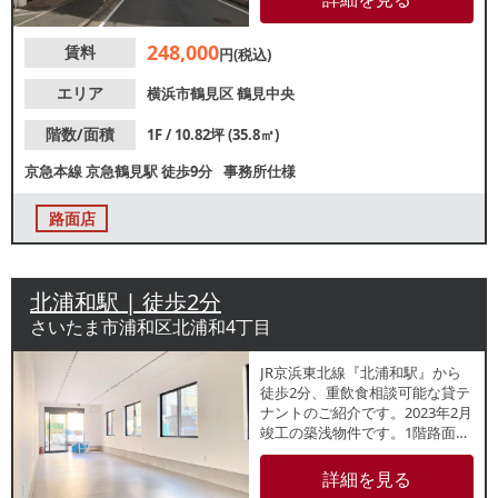
中！ファミリー層をはじめとし
た集客が期待できるエリアで
248,000
賃料
す。地域密着型店舗をお探しの
円(税込)
方におすすめです。
エリア
横浜市鶴見区
鶴見中央
階数/面積
1F / 10.82坪 (35.8㎡)
京急本線
京急鶴見駅
徒歩9分
事務所仕様
路面店
北浦和駅 | 徒歩2分
さいたま市浦和区北浦和4丁目
JR京浜東北線『北浦和駅』から
徒歩2分、重飲食相談可能な貸テ
ナントのご紹介です。2023年2月
竣工の築浅物件です。1階路面店
で視認性良好です。地域住民の
日常的な利用が見込める立地で
詳細を見る
す。業種等、お気軽にご相談く