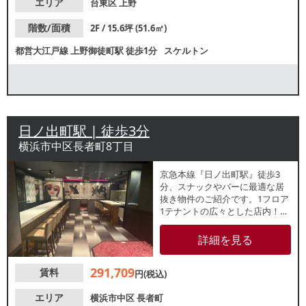
エリア
台東区
上野
階数/面積
2F / 15.6坪 (51.6㎡)
都営大江戸線
上野御徒町駅
徒歩1分
スケルトン
日ノ出町駅 | 徒歩3分
横浜市中区長者町8丁目
京急本線『日ノ出町駅』徒歩3
分、スナックやバーに最適な居
抜き物件のご紹介です。1フロア
1テナントの広々とした店内！他
フロアでもキャバクラやバーが
多数盛業中！諸条件等、お気軽
詳細を見る
にお問合せください。
291,709
賃料
円(税込)
エリア
横浜市中区
長者町