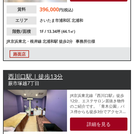
ださい。
396,000
賃料
円(税込)
エリア
さいたま市浦和区
北浦和
階数/面積
1F / 13.34坪 (44.1㎡)
JR京浜東北・根岸線
北浦和駅
徒歩2分
事務所仕様
路面店
西川口駅 | 徒歩13分
蕨市塚越7丁目
JR京浜東北線『西川口駅』徒歩
12分、エステサロン居抜き物件
のご紹介です。「青木公園」バ
ス停からも徒歩3分でアクセス良
好！県道沿い角地の視認性良好
なビル2階テナントです。整体院
詳細を見る
など類似業態ご希望の方におす
すめですが、カフェなどの軽飲