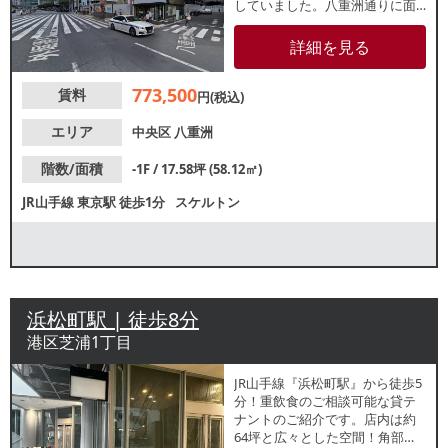
していました。⼋重洲通りに⾯
する商業ビルの地下1階店舗。諸
条件等、お気軽にお問合せくだ
詳細を見る
さい。（※飲食不可）
773,500
賃料
円(税込)
エリア
中央区
八重洲
階数/面積
-1F / 17.58坪 (58.12㎡)
JR山手線
東京駅
徒歩1分
スケルトン
浜松町駅 | 徒歩8分
港区芝浦1丁目
JR山手線『浜松町駅』から徒歩5
分！重飲食のご相談可能な貸テ
ナントのご紹介です。店内は約
64坪と広々とした空間！角部屋