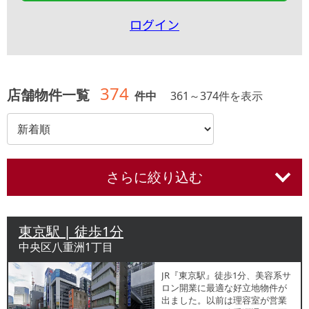
ログイン
374
店舗物件一覧
件中
361
～
374
件を表示
さらに絞り込む
東京駅 | 徒歩1分
中央区八重洲1丁目
JR『東京駅』徒歩1分、美容系サ
ロン開業に最適な好立地物件が
出ました。以前は理容室が営業