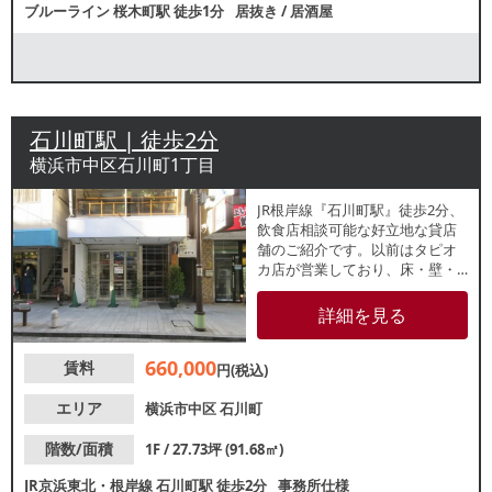
ブルーライン
桜木町駅
徒歩1分
居抜き
/
居酒屋
石川町駅 | 徒歩2分
横浜市中区石川町1丁目
JR根岸線『石川町駅』徒歩2分、
飲食店相談可能な好立地な貸店
舗のご紹介です。以前はタピオ
カ店が営業しており、床・壁・
天井やエアコンが残っておりま
す。メインストリート沿いで人
詳細を見る
通り多く集客が見込めます。近
隣住民のカフェ休憩・テイクア
660,000
賃料
ウト需要も期待できます！業種
円(税込)
等、お気軽にご相談ください。
エリア
横浜市中区
石川町
階数/面積
1F / 27.73坪 (91.68㎡)
JR京浜東北・根岸線
石川町駅
徒歩2分
事務所仕様