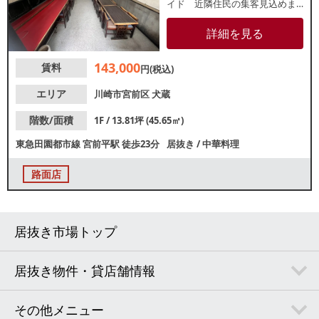
イド 近隣住民の集客見込めま
す 【インフラ】電灯：有 動
力：有 ガス：プロパン
詳細を見る
水道：20mm 【厨房排気】有 /有
圧扇 【空調】有 / 家庭用 【グリ
143,000
賃料
スト】無 【席数】カウンター6
円(税込)
席 テーブル16席 【トイレ】
有 /和式 【閉店理由】引退
エリア
川崎市宮前区
犬蔵
【営業年数】40年 【営業時間制
限】特に無し 【不可業態】
階数/面積
1F / 13.81坪 (45.65㎡)
特に無し 【引渡状態】居抜き
東急田園都市線
宮前平駅
徒歩23分
居抜き
/
中華料理
【間口】約4.4ｍ 【天高】約2.5
ｍ ※店舗情報は正確性を保証す
るものではございません。
路面店
居抜き市場トップ
居抜き物件・貸店舗情報
その他メニュー