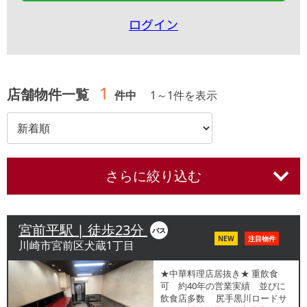
ログイン
1
店舗物件一覧
件中
1
～
1
件を表示
さらに絞り込む
宮前平駅 | 徒歩23分
バス
NEW
注目物件
川崎市宮前区犬蔵1丁目
★中華料理店居抜き★ 重飲食
可 約40年の営業実績 並びに
飲食店多数 尻手黒川ロードサ