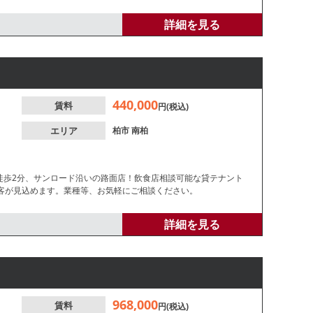
詳細を見る
440,000
賃料
円(税込)
エリア
柏市
南柏
徒歩2分、サンロード沿いの路面店！飲食店相談可能な貸テナント
客が見込めます。業種等、お気軽にご相談ください。
詳細を見る
968,000
賃料
円(税込)