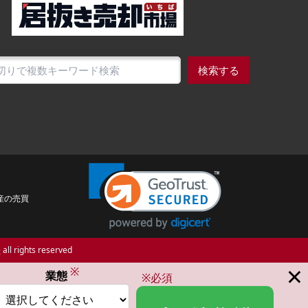
検索する
産の売買
場
all rights reserved
×
※
業態
※必須