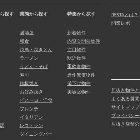
ら探す
業態から探す
特集から探す
RESTAとは？
開業レポ
居酒屋
新着物件
和食
内覧会開催物件
焼鳥・焼きとん
注目物件
ラーメン
駅近物件
うどん・そば
重飲食物件
寿司
造作無償物件
鉄板焼き
値下げ物件
居抜き物件と
お好み焼き
美容室物件
よくある質問
ビストロ・洋食
サイトマップ
フレンチ
プライバシー
イタリアン
居抜き店舗の
駅
レストラン
ダイニングバー