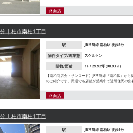
路面店
3分 | 柏市南柏1丁目
駅
JR常磐線
南柏駅
徒歩3分
物件タイプ/現業態
スケルトン
階数/面積
1F / 29.92坪 (98.93㎡)
【南柏商店会・サンロード】JR常磐線『南柏駅』から
のご紹介です。周辺でも店舗が盛業中で近隣住民の集
路面店
1分 | 柏市南柏1丁目
駅
JR常磐線
南柏駅
徒歩1分