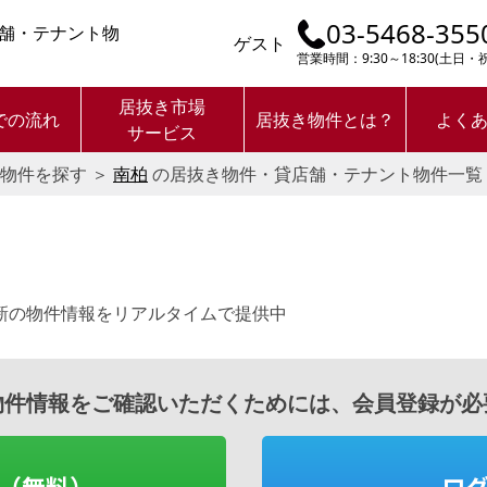
03-5468-355
舗・テナント物
ゲスト
営業時間：9:30～18:30(土日
居抜き市場
での流れ
居抜き物件とは？
よく
サービス
物件を探す
＞
南柏
の居抜き物件・貸店舗・テナント物件一覧
新の物件情報をリアルタイムで提供中
物件情報をご確認いただくためには、会員登録が必
（無料）
ロ