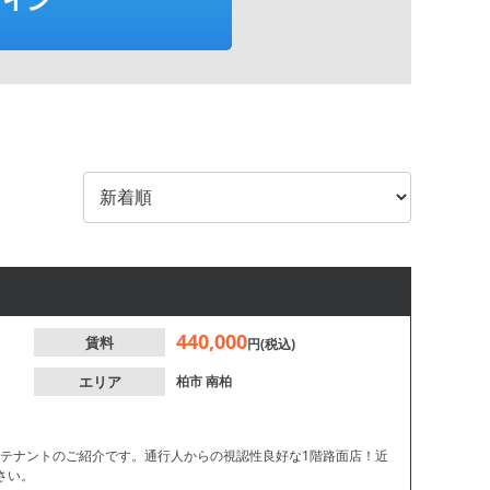
440,000
賃料
円(税込)
エリア
柏市
南柏
貸テナントのご紹介です。通行人からの視認性良好な1階路面店！近
さい。