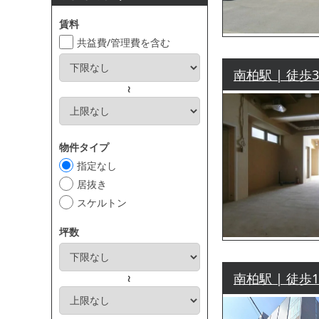
賃料
共益費/管理費を含む
南柏駅 | 徒歩
～
物件タイプ
指定なし
居抜き
スケルトン
坪数
南柏駅 | 徒歩
～