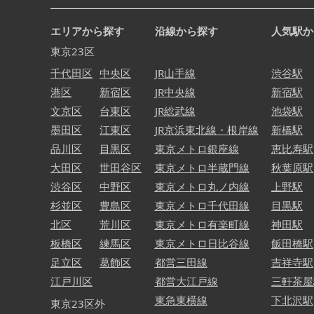
エリアから探す
沿線から探す
人気駅か
東京23区
千代田区
中央区
JR山手線
渋谷駅
港区
新宿区
JR中央線
新宿駅
文京区
台東区
JR総武線
池袋駅
墨田区
江東区
JR京浜東北線・根岸線
新橋駅
品川区
目黒区
東京メトロ銀座線
恵比寿駅
大田区
世田谷区
東京メトロ半蔵門線
秋葉原駅
渋谷区
中野区
東京メトロ丸ノ内線
上野駅
杉並区
豊島区
東京メトロ千代田線
目黒駅
北区
荒川区
東京メトロ有楽町線
神田駅
板橋区
練馬区
東京メトロ日比谷線
飯田橋駅
足立区
葛飾区
都営三田線
吉祥寺駅
江戸川区
都営大江戸線
三軒茶屋
東急東横線
下北沢駅
東京23区外