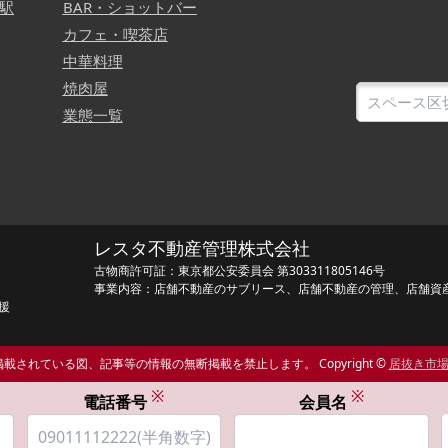
駅
BAR・ショットバー
カフェ・喫茶店
中華料理
焼肉屋
業態一覧
レスタ不動産管理株式会社
古物商許可証：東京都公安委員会 第303311805146号
事業内容：店舗不動産のサブリース、店舗不動産の管理、店舗資
援
載されている図、記事等の情報の無断掲載を禁止します。 Copyright ©
居抜き市
※
※
電話番号
会員名