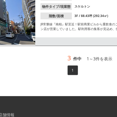
物件タイプ/現業態
スケルトン
階数/面積
3F / 88.43坪 (292.34㎡)
JR常磐線『南柏』駅至近！駅前商業ビルから重飲食
ン店が営業していました。駅利用客の集客が見込め、
ださい！
3
件中
1
～
3
件を表示
1
店舗情報