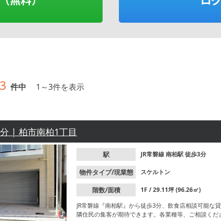
3
件中
1
～
3
件を表示
3分 | 柏市南柏1丁目
駅
JR常磐線
南柏駅
徒歩3分
物件タイプ/現業態
スケルトン
階数/面積
1F / 29.11坪 (96.26㎡)
JR常磐線『南柏駅』から徒歩3分、飲食店相談可能な
隣住民の集客が期待できます。各業種等、ご相談くだ