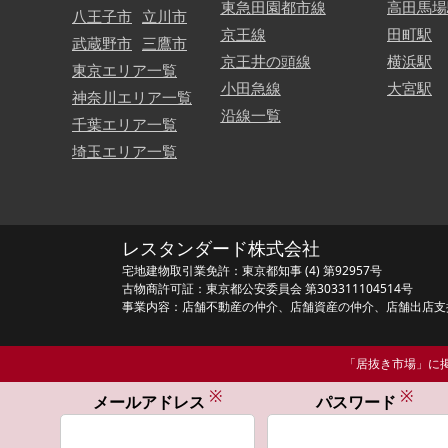
東急田園都市線
高田馬場
八王子市
立川市
京王線
田町駅
武蔵野市
三鷹市
京王井の頭線
横浜駅
東京エリア一覧
小田急線
大宮駅
神奈川エリア一覧
沿線一覧
千葉エリア一覧
埼玉エリア一覧
レスタンダード株式会社
宅地建物取引業免許：東京都知事 (4) 第92957号
古物商許可証：東京都公安委員会 第303311104514号
事業内容：店舗不動産の仲介、店舗資産の仲介、店舗出店支
「居抜き市場」に掲
※
※
メールアドレス
パスワード