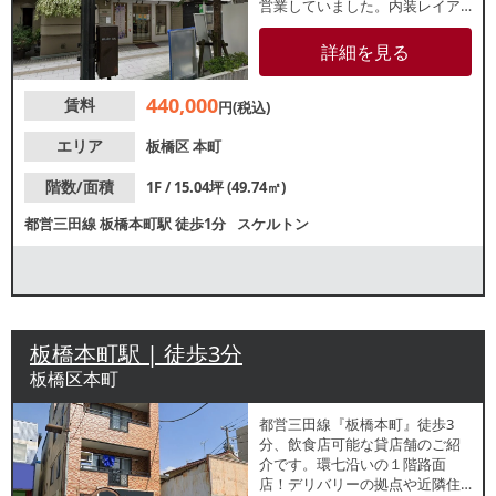
営業していました。内装レイア
ウト自由自在なスケルトンでの
引渡しです。視認性良好な路面
詳細を見る
店！諸条件等、お気軽にお問合
せください。
440,000
賃料
円(税込)
エリア
板橋区
本町
階数/面積
1F / 15.04坪 (49.74㎡)
都営三田線
板橋本町駅
徒歩1分
スケルトン
板橋本町駅 | 徒歩3分
板橋区本町
都営三⽥線『板橋本町』徒歩3
分、飲食店可能な貸店舗のご紹
介です。環七沿いの１階路面
店！デリバリーの拠点や近隣住