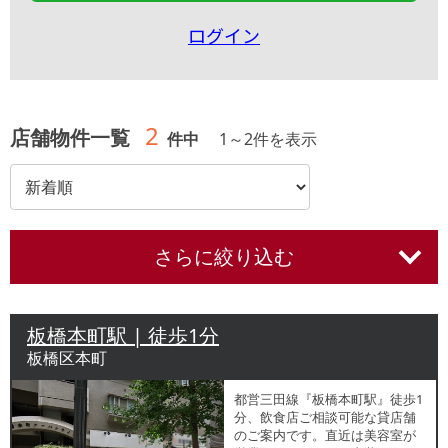
ログイン
2
店舗物件一覧
件中
1
～
2
件を表示
さらに絞り込む
板橋本町駅 | 徒歩1分
板橋区本町
都営三田線『板橋本町駅』徒歩1
分、飲食店ご相談可能な貸店舗
のご案内です。直近は美容室が