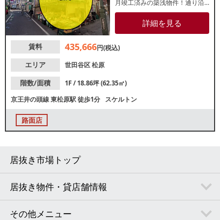
月竣工済みの築浅物件！通り沿
いの視認性良好な1階路面店で、
内装デザイン自由なスケルトン
詳細を見る
引き渡しです。並びでも人気飲
食チェーン店が盛業中！諸条件
435,666
賃料
等、お気軽にお問合せくださ
円(税込)
い。
エリア
世田谷区
松原
階数/面積
1F / 18.86坪 (62.35㎡)
京王井の頭線
東松原駅
徒歩1分
スケルトン
路面店
居抜き市場トップ
居抜き物件・貸店舗情報
その他メニュー