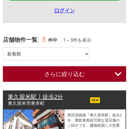
ログイン
3
店舗物件一覧
件中
1
～
3
件を表示
さらに絞り込む
東久留米駅 | 徒歩2分
NEW
東久留米市東本町
西武池袋線『東久留米駅』徒歩2
分、重飲食相談可能な貸店舗の
ご紹介です。建物前面に大型看