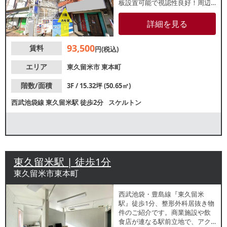
板設置可能で視認性良好！周辺
に多くのチェーン店が立ち並ぶ
活気溢れるエリアです。諸条件
詳細を見る
等、お気軽にお問合せくださ
い。
93,500
賃料
円(税込)
エリア
東久留米市
東本町
階数/面積
3F / 15.32坪 (50.65㎡)
西武池袋線
東久留米駅
徒歩2分
スケルトン
東久留米駅 | 徒歩1分
東久留米市東本町
西武池袋・豊島線『東久留米
駅』徒歩1分、整形外科居抜き物
件のご紹介です。商業施設や飲
食店が連なる駅前立地で、アク