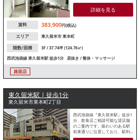
セス良好のためリピーター獲得
が期待できます。クリニックや
詳細を見る
サロンなどにもおすすめ！飲食
店のご相談も可能ですので諸条
383,900
賃料
件等、お気軽にお問合せくださ
円(税込)
い。
エリア
東久留米市
東本町
階数/面積
3F / 37.74坪 (124.76㎡)
西武池袋線
東久留米駅
徒歩1分
居抜き
/
整体・マッサージ
路面店
東久留米駅 | 徒歩1分
東久留米市東本町2丁目
西武池袋線『東久留米駅』徒歩1
分、飲食店ご相談可能な貸店舗
のご案内です。賑わいのある駅
前東通りに位置しており、駅利
用者を中心とした集客が期待で