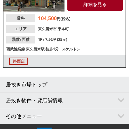
きます。1階同フロアは精肉販売
詳細を見る
店と八百屋が営業しており、魚
屋、焼鳥、惣菜などテイクアウ
104,500
賃料
ト店に適しています。詳細はレ
円(税込)
スタンダードまでお問い合わせ
ください。
エリア
東久留米市
東本町
階数/面積
1F / 7.56坪 (25㎡)
西武池袋線
東久留米駅
徒歩1分
スケルトン
路面店
居抜き市場トップ
居抜き物件・貸店舗情報
その他メニュー