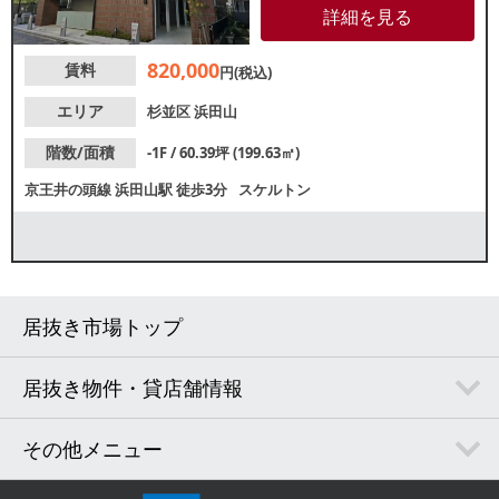
月完成後から未入居のためとて
詳細を見る
も綺麗な状態です。詳細はレス
タンダードまでお問い合わせく
820,000
賃料
ださい。
円(税込)
エリア
杉並区
浜田山
階数/面積
-1F / 60.39坪 (199.63㎡)
京王井の頭線
浜田山駅
徒歩3分
スケルトン
居抜き市場トップ
居抜き物件・貸店舗情報
その他メニュー