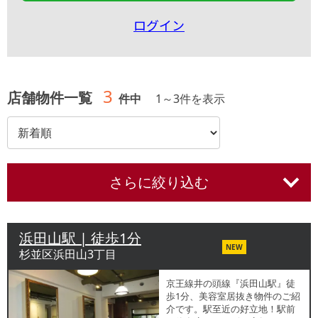
ログイン
3
店舗物件一覧
件中
1
～
3
件を表示
さらに絞り込む
浜田山駅 | 徒歩1分
NEW
杉並区浜田山3丁目
京王線井の頭線『浜田山駅』徒
歩1分、美容室居抜き物件のご紹
介です。駅至近の好立地！駅前