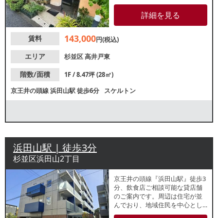
静な住宅街で、同じビルにはタ
クシー会社の事務所が入ってい
詳細を見る
ます。前テナントは美容院。飲
食条件は軽飲食のみとなります
143,000
賃料
が、物販、クリニックなどにも
円(税込)
おすすめ。お気軽にお問合せく
ださい。
エリア
杉並区
高井戸東
階数/面積
1F / 8.47坪 (28㎡)
京王井の頭線
浜田山駅
徒歩6分
スケルトン
浜田山駅 | 徒歩3分
杉並区浜田山2丁目
京王井の頭線『浜田山駅』徒歩3
分、飲食店ご相談可能な貸店舗
のご案内です。周辺は住宅が並
んでおり、地域住民を中心とし
た集客が期待できます。2024年9