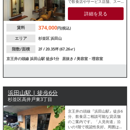
で飲食店やサービス店舗、スー
パーマーケットなどが密集して
おり、地域住民の人通りが多い
詳細を見る
エリア。諸条件等、お気軽にお
問合せください。
374,000
賃料
円(税込)
エリア
杉並区
浜田山
階数/面積
2F / 20.35坪 (67.26㎡)
京王井の頭線
浜田山駅
徒歩1分
居抜き
/
美容室・理容室
浜田山駅 | 徒歩6分
杉並区高井戸東3丁目
京王井の頭線『浜田山駅』徒歩6
分、飲食店ご相談可能な貸店舗
のご案内です。「人見街道」沿
いの1階で視認性良好。周囲は閑