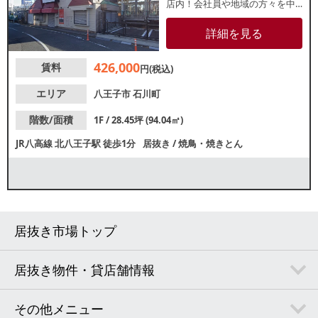
店内！会社員や地域の方々を中
心に集客が期待できます。座敷
席のある2階、3階との一棟貸し
詳細を見る
もご相談可能です。諸条件等、
お気軽にお問合せください。
426,000
賃料
円(税込)
エリア
八王子市
石川町
階数/面積
1F / 28.45坪 (94.04㎡)
JR八高線
北八王子駅
徒歩1分
居抜き
/
焼鳥・焼きとん
居抜き市場トップ
居抜き物件・貸店舗情報
その他メニュー