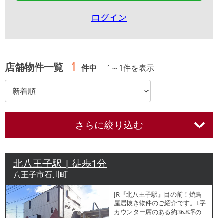
ログイン
1
店舗物件一覧
件中
1
～
1
件を表示
さらに絞り込む
北八王子駅 | 徒歩1分
八王子市石川町
JR『北八王子駅』目の前！焼鳥
屋居抜き物件のご紹介です。L字
カウンター席のある約36.8坪の