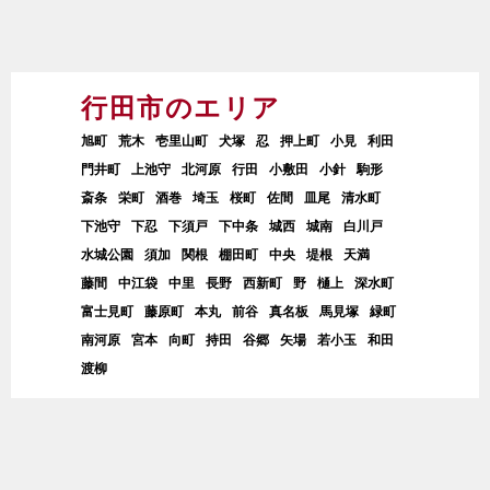
行田市のエリア
旭町
荒木
壱里山町
犬塚
忍
押上町
小見
利田
門井町
上池守
北河原
行田
小敷田
小針
駒形
斎条
栄町
酒巻
埼玉
桜町
佐間
皿尾
清水町
下池守
下忍
下須戸
下中条
城西
城南
白川戸
水城公園
須加
関根
棚田町
中央
堤根
天満
藤間
中江袋
中里
長野
西新町
野
樋上
深水町
富士見町
藤原町
本丸
前谷
真名板
馬見塚
緑町
南河原
宮本
向町
持田
谷郷
矢場
若小玉
和田
渡柳