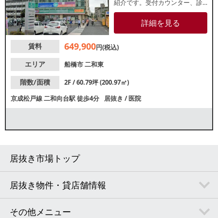
紹介です。受付カウンター、診
察室、施術室などがあり、同業
の方でしたら内装工事費用をお
詳細を見る
さえての開業が可能です。他フ
ロアもクリニックが運営中で、
649,900
賃料
相乗効果で近隣住民の日常的な
円(税込)
利用が期待できます！お気軽に
業種等ご相談ください。
エリア
船橋市
二和東
階数/面積
2F / 60.79坪 (200.97㎡)
京成松戸線
二和向台駅
徒歩4分
居抜き
/
医院
居抜き市場トップ
居抜き物件・貸店舗情報
その他メニュー