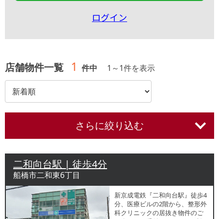
ログイン
1
店舗物件一覧
件中
1
～
1
件を表示
さらに絞り込む
二和向台駅 | 徒歩4分
船橋市二和東6丁目
新京成電鉄『二和向台駅』徒歩4
分、医療ビルの2階から、整形外
科クリニックの居抜き物件のご