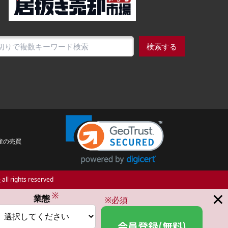
検索する
産の売買
場
all rights reserved
×
※
業態
※必須
会員登録(無料)