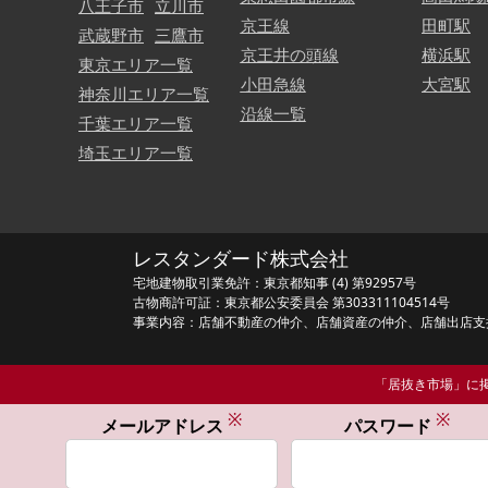
八王子市
立川市
京王線
田町駅
武蔵野市
三鷹市
京王井の頭線
横浜駅
東京エリア一覧
小田急線
大宮駅
神奈川エリア一覧
沿線一覧
千葉エリア一覧
埼玉エリア一覧
レスタンダード株式会社
宅地建物取引業免許：東京都知事 (4) 第92957号
古物商許可証：東京都公安委員会 第303311104514号
事業内容：店舗不動産の仲介、店舗資産の仲介、店舗出店支
「居抜き市場」に掲
※
※
メールアドレス
パスワード