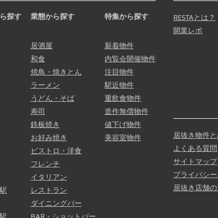
ら探す
業態から探す
特集から探す
RESTAとは？
開業レポ
居酒屋
新着物件
和食
内覧会開催物件
焼鳥・焼きとん
注目物件
ラーメン
駅近物件
うどん・そば
重飲食物件
寿司
造作無償物件
鉄板焼き
値下げ物件
居抜き物件と
お好み焼き
美容室物件
よくある質問
ビストロ・洋食
サイトマップ
フレンチ
プライバシー
イタリアン
居抜き店舗の
駅
レストラン
ダイニングバー
駅
BAR・ショットバー