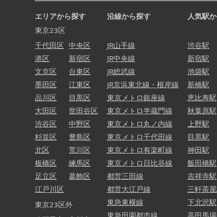
エリアから探す
沿線から探す
人気駅か
東京23区
千代田区
中央区
JR山手線
渋谷駅
港区
新宿区
JR中央線
新宿駅
文京区
台東区
JR総武線
池袋駅
墨田区
江東区
JR京浜東北線・根岸線
新橋駅
品川区
目黒区
東京メトロ銀座線
恵比寿駅
大田区
世田谷区
東京メトロ半蔵門線
秋葉原駅
渋谷区
中野区
東京メトロ丸ノ内線
上野駅
杉並区
豊島区
東京メトロ千代田線
目黒駅
北区
荒川区
東京メトロ有楽町線
神田駅
板橋区
練馬区
東京メトロ日比谷線
飯田橋駅
足立区
葛飾区
都営三田線
吉祥寺駅
江戸川区
都営大江戸線
三軒茶屋
東急東横線
下北沢駅
東京23区外
東急田園都市線
高田馬場