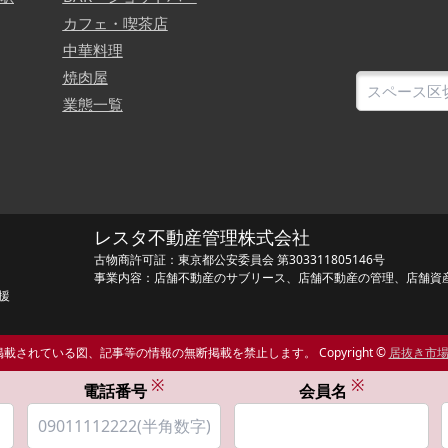
カフェ・喫茶店
中華料理
焼肉屋
業態一覧
レスタ不動産管理株式会社
古物商許可証：東京都公安委員会 第303311805146号
事業内容：店舗不動産のサブリース、店舗不動産の管理、店舗資
援
載されている図、記事等の情報の無断掲載を禁止します。 Copyright ©
居抜き市
※
※
電話番号
会員名