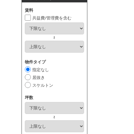
賃料
共益費/管理費を含む
～
物件タイプ
指定なし
居抜き
スケルトン
坪数
～