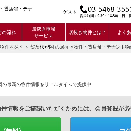
03-5468-355
・貸店舗・テナ
ゲスト
営業時間：9:30～18:30(土日
居抜き市場
での流れ
居抜き物件とは？
よく
サービス
物件を探す
＞
鵠沼松が岡
の居抜き物件・貸店舗・テナント物
。
岡の最新の物件情報をリアルタイムで提供中
物件情報をご確認いただくためには、会員登録が必
（無料）
ロ