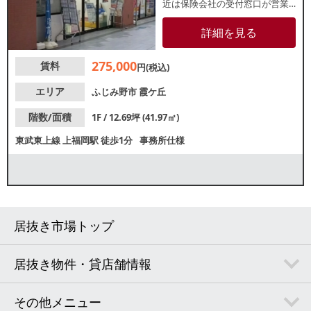
近は保険会社の受付窓口が営業
しており、各種物販店や、エス
テサロン、ネイルサロン等にお
詳細を見る
すすめです！軽飲食業態はご相
談になります。諸条件等、お気
275,000
賃料
軽にお問合せください。
円(税込)
エリア
ふじみ野市
霞ケ丘
階数/面積
1F / 12.69坪 (41.97㎡)
東武東上線
上福岡駅
徒歩1分
事務所仕様
居抜き市場トップ
居抜き物件・貸店舗情報
その他メニュー