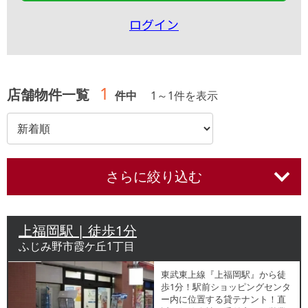
ログイン
1
店舗物件一覧
件中
1
～
1
件を表示
さらに絞り込む
上福岡駅 | 徒歩1分
ふじみ野市霞ケ丘1丁目
東武東上線『上福岡駅』から徒
歩1分！駅前ショッピングセンタ
ー内に位置する貸テナント！直