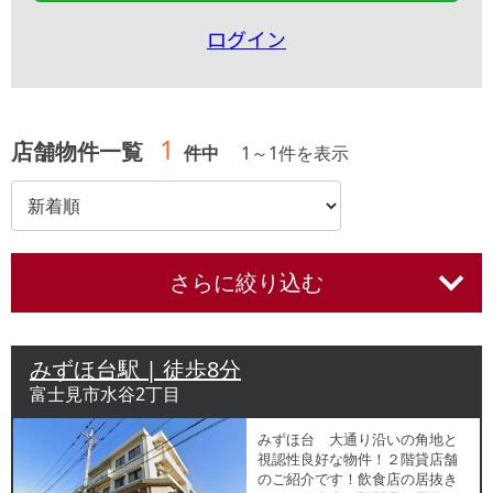
ログイン
1
店舗物件一覧
件中
1
～
1
件を表示
さらに絞り込む
みずほ台駅 | 徒歩8分
富士見市水谷2丁目
みずほ台 大通り沿いの角地と
視認性良好な物件！２階貸店舗
のご紹介です！飲食店の居抜き