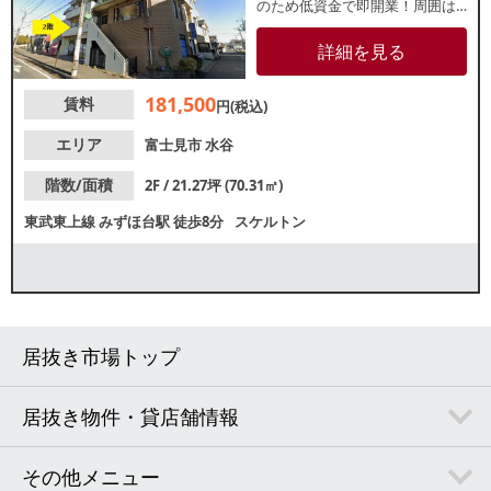
のため低資金で即開業！周囲は
住居の多いエリアで、地域住民
の方の集客が見込めます！
詳細を見る
181,500
賃料
円(税込)
エリア
富士見市
水谷
階数/面積
2F / 21.27坪 (70.31㎡)
東武東上線
みずほ台駅
徒歩8分
スケルトン
居抜き市場トップ
居抜き物件・貸店舗情報
その他メニュー