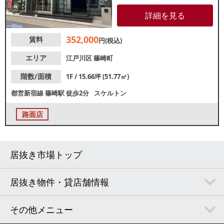
スケルトン（現況）引渡しの
為、業種も幅広く使えますの
詳細を見る
で、是⾮お気軽にご相談下さい
ませ。
352,000
賃料
円(税込)
エリア
江戸川区
篠崎町
階数/面積
1F / 15.66坪 (51.77㎡)
都営新宿線
篠崎駅
徒歩2分
スケルトン
路面店
居抜き市場トップ
居抜き物件・貸店舗情報
その他メニュー