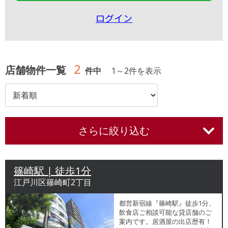
ログイン
2
店舗物件一覧
件中
1
～
2
件を表示
さらに絞り込む
篠崎駅 | 徒歩1分
江戸川区篠崎町2丁目
都営新宿線『篠崎駅』徒歩1分、
飲食店ご相談可能な貸店舗のご
案内です。居酒屋の出店歴有！