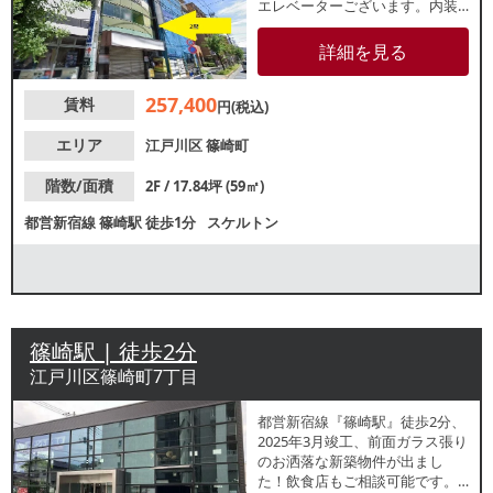
エレベーターございます。内装
レイアウト自由自在なスケルト
ンでの引渡しです。各種重飲食
詳細を見る
ご相談ですので、お気軽にお問
合せください。
257,400
賃料
円(税込)
エリア
江戸川区
篠崎町
階数/面積
2F / 17.84坪 (59㎡)
都営新宿線
篠崎駅
徒歩1分
スケルトン
篠崎駅 | 徒歩2分
江戸川区篠崎町7丁目
都営新宿線『篠崎駅』徒歩2分、
2025年3月竣工、前⾯ガラス張り
のお洒落な新築物件が出まし
た！飲⾷店もご相談可能です。