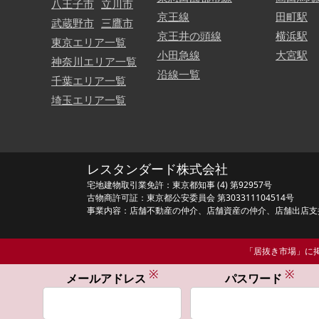
八王子市
立川市
京王線
田町駅
武蔵野市
三鷹市
京王井の頭線
横浜駅
東京エリア一覧
小田急線
大宮駅
神奈川エリア一覧
沿線一覧
千葉エリア一覧
埼玉エリア一覧
レスタンダード株式会社
宅地建物取引業免許：東京都知事 (4) 第92957号
古物商許可証：東京都公安委員会 第303311104514号
事業内容：店舗不動産の仲介、店舗資産の仲介、店舗出店支
「居抜き市場」に掲
※
※
メールアドレス
パスワード