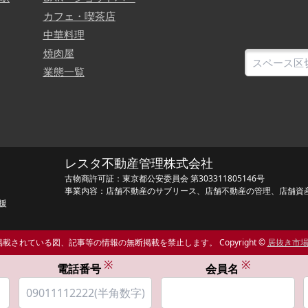
カフェ・喫茶店
中華料理
焼肉屋
業態一覧
レスタ不動産管理株式会社
古物商許可証：東京都公安委員会 第303311805146号
事業内容：店舗不動産のサブリース、店舗不動産の管理、店舗資
援
載されている図、記事等の情報の無断掲載を禁止します。 Copyright ©
居抜き市
※
※
電話番号
会員名