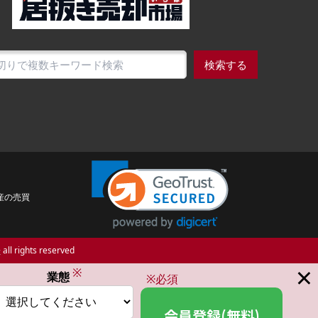
検索する
産の売買
場
all rights reserved
×
※
業態
※必須
会員登録(無料)