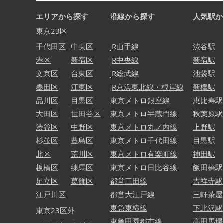
エリアから探す
沿線から探す
人気駅か
東京23区
千代田区
中央区
JR山手線
渋谷駅
港区
新宿区
JR中央線
新宿駅
文京区
台東区
JR総武線
池袋駅
墨田区
江東区
JR京浜東北線・根岸線
新橋駅
品川区
目黒区
東京メトロ銀座線
恵比寿駅
大田区
世田谷区
東京メトロ半蔵門線
秋葉原駅
渋谷区
中野区
東京メトロ丸ノ内線
上野駅
杉並区
豊島区
東京メトロ千代田線
目黒駅
北区
荒川区
東京メトロ有楽町線
神田駅
板橋区
練馬区
東京メトロ日比谷線
飯田橋駅
足立区
葛飾区
都営三田線
吉祥寺駅
江戸川区
都営大江戸線
三軒茶屋
東急東横線
下北沢駅
東京23区外
東急田園都市線
高田馬場