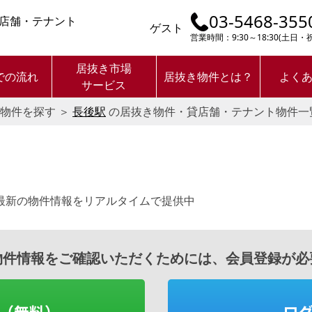
03-5468-355
店舗・テナント
ゲスト
営業時間：9:30～18:30(土日
居抜き市場
での流れ
居抜き物件とは？
よく
サービス
物件を探す
＞
長後駅
の居抜き物件・貸店舗・テナント物件一
最新の物件情報をリアルタイムで提供中
物件情報をご確認いただくためには、会員登録が必
（無料）
ロ