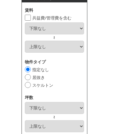
賃料
共益費/管理費を含む
～
物件タイプ
指定なし
居抜き
スケルトン
坪数
～