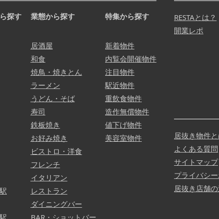
ら探す
業態から探す
特集から探す
RESTAとは？
開業レポ
居酒屋
新着物件
和食
内覧会開催物件
焼鳥・焼きとん
注目物件
ラーメン
駅近物件
うどん・そば
重飲食物件
寿司
造作無償物件
鉄板焼き
値下げ物件
居抜き物件と
お好み焼き
美容室物件
よくある質問
ビストロ・洋食
サイトマップ
フレンチ
プライバシー
イタリアン
居抜き店舗の
駅
レストラン
ダイニングバー
駅
BAR・ショットバー