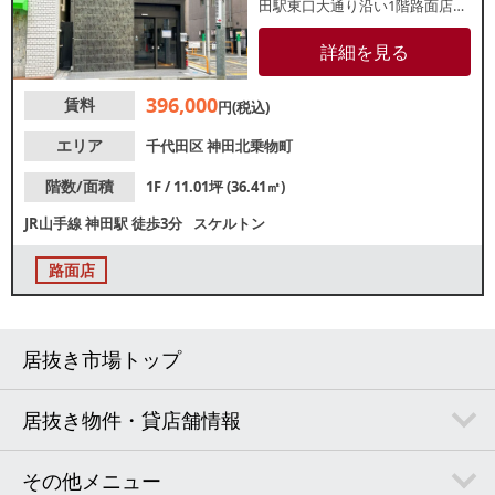
田駅東口大通り沿い1階路面店で
視認性も良好！現在は居酒屋が
営業中で、スケルトン引渡しの
詳細を見る
予定です。引き渡し状況や業種
等、お気軽にご相談ください。
396,000
賃料
円(税込)
エリア
千代田区
神田北乗物町
階数/面積
1F / 11.01坪 (36.41㎡)
JR山手線
神田駅
徒歩3分
スケルトン
路面店
居抜き市場トップ
居抜き物件・貸店舗情報
その他メニュー