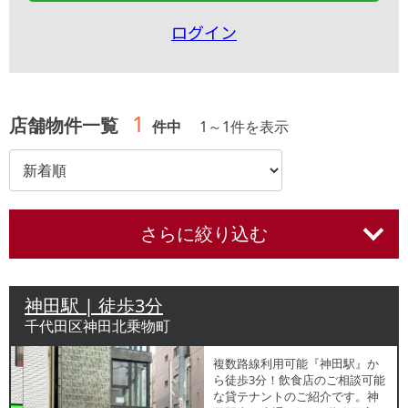
ログイン
1
店舗物件一覧
件中
1
～
1
件を表示
さらに絞り込む
神田駅 | 徒歩3分
千代田区神田北乗物町
複数路線利用可能『神田駅』か
ら徒歩3分！飲食店のご相談可能
な貸テナントのご紹介です。神