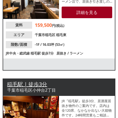
ーメン店で、居抜き引き渡しの
相談も可能！地域密着型店舗を
お探しの方におすすめです。諸
詳細を見る
条件等、お気軽にお問合せくだ
さい。
159,500
賃料
円(税込)
エリア
千葉市稲毛区
稲毛東
階数/面積
-1F / 16.03坪 (53㎡)
JR中央・総武線
稲毛駅
徒歩7分
居抜き
/
ラーメン
稲毛駅 | 徒歩3分
千葉市稲毛区小仲台2丁目
JR『稲毛駅』徒歩3分、居酒屋居
抜き物件のご案内です。店内は
全120席、なかなか出ない大箱物
件です。24時間営業もご相談可