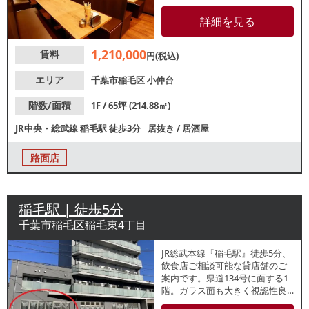
能！視認性良好な路面店です。
諸条件等、お気軽にお問合せく
詳細を見る
ださい。
1,210,000
賃料
円(税込)
エリア
千葉市稲毛区
小仲台
階数/面積
1F / 65坪 (214.88㎡)
JR中央・総武線
稲毛駅
徒歩3分
居抜き
/
居酒屋
路面店
稲毛駅 | 徒歩5分
千葉市稲毛区稲毛東4丁目
JR総武本線『稲毛駅』徒歩5分、
飲食店ご相談可能な貸店舗のご
案内です。県道134号に面する1
階。ガラス面も大きく視認性良
好です。駅からの帰宅動線上に