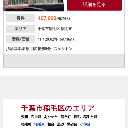
位置しているため、駅利用者か
詳細を見る
らの高い認知が期待できます。
諸条件等、お気軽にお問い合わ
407,000
賃料
せください。
円(税込)
エリア
千葉市稲毛区
稲毛東
階数/面積
1F / 20.62坪 (68.18㎡)
JR総武本線
稲毛駅
徒歩5分
スケルトン
千葉市稲毛区のエリア
穴川
穴川町
あやめ台
稲丘町
稲毛
稲毛台町
稲毛町
稲毛東
柏台
黒砂
黒砂台
小仲台