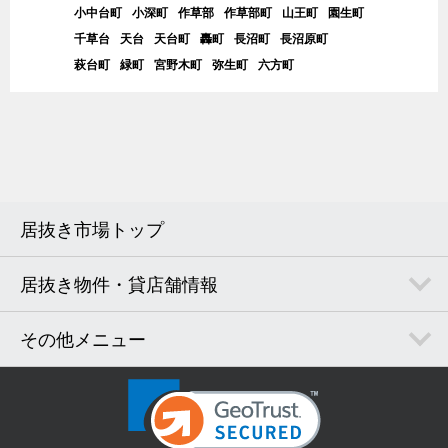
小中台町
小深町
作草部
作草部町
山王町
園生町
千草台
天台
天台町
轟町
長沼町
長沼原町
萩台町
緑町
宮野木町
弥生町
六方町
居抜き市場トップ
居抜き物件・貸店舗情報
その他メニュー