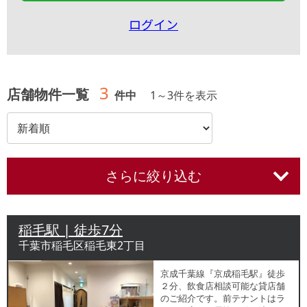
ログイン
3
店舗物件一覧
件中
1
～
3
件を表示
さらに絞り込む
稲毛駅 | 徒歩7分
千葉市稲毛区稲毛東2丁目
京成千葉線『京成稲毛駅』徒歩
２分、飲食店相談可能な貸店舗
のご紹介です。前テナントはラ