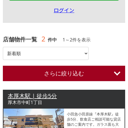
ログイン
2
店舗物件一覧
件中
1
～
2
件を表示
さらに絞り込む
本厚木駅 | 徒歩5分
厚木市中町1丁目
小田急小田原線『本厚木駅』徒
歩5分、飲食店ご相談可能な貸店
舗のご案内です。ガラス面も大