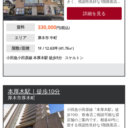
きく、視認性良好な1階路面店。
駅から住宅街までの帰宅動線上
に位置しているため、駅利用者
詳細を見る
からの認知が期待できます。諸
条件等、お気軽にお問い合わせ
330,000
賃料
ください。
円(税込)
エリア
厚木市
中町
階数/面積
1F / 12.63坪 (41.76㎡)
小田急小田原線
本厚木駅
徒歩5分
スケルトン
本厚木駅 | 徒歩10分
厚木市厚木町
小田急小田原線『本厚木駅』徒
歩10分、飲食店ご相談可能な貸
店舗のご案内です。都道43号に
面する視認性良好な1階路面店。