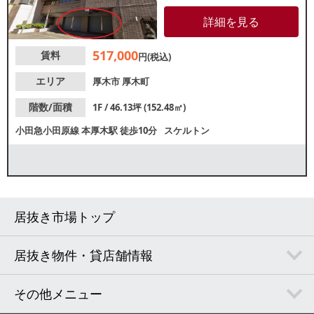
スポーツセンターや郵便局に近
接しているため、周辺住民を中
詳細を見る
心とした集客が期待できます。
諸条件等、お気軽にお問い合わ
517,000
賃料
せください。
円(税込)
エリア
厚木市
厚木町
階数/面積
1F / 46.13坪 (152.48㎡)
小田急小田原線
本厚木駅
徒歩10分
スケルトン
居抜き市場トップ
居抜き物件・貸店舗情報
その他メニュー