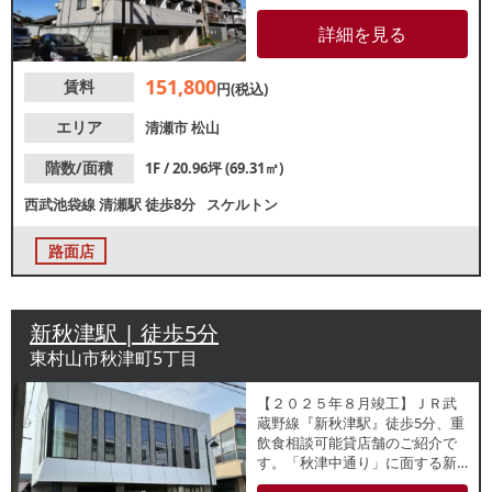
型店舗をご検討の方におすすめ
の物件です。各業種等、お問合
詳細を見る
せください！
151,800
賃料
円(税込)
エリア
清瀬市
松山
階数/面積
1F / 20.96坪 (69.31㎡)
西武池袋線
清瀬駅
徒歩8分
スケルトン
路面店
新秋津駅 | 徒歩5分
東村山市秋津町5丁目
【２０２５年８月竣工】ＪＲ武
蔵野線『新秋津駅』徒歩5分、重
飲食相談可能貸店舗のご紹介で
す。「秋津中通り」に面する新
築物件の１階路面区画です。通