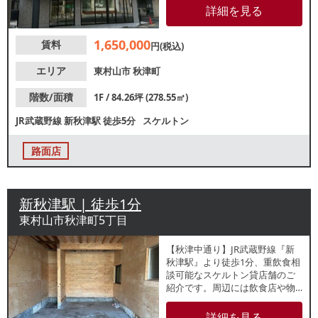
りは地域住民の生活動線上であ
詳細を見る
り、人通りがございます。地域
住民を中心とした集客が期待で
1,650,000
賃料
きます！
円(税込)
エリア
東村山市
秋津町
階数/面積
1F / 84.26坪 (278.55㎡)
JR武蔵野線
新秋津駅
徒歩5分
スケルトン
路面店
新秋津駅 | 徒歩1分
東村山市秋津町5丁目
【秋津中通り】JR武蔵野線『新
秋津駅』より徒歩1分、重飲食相
談可能なスケルトン貸店舗のご
紹介です。周辺には飲食店や物
販店などが立ち並んでおりま
す。駅利用者を中心に集客が見
詳細を見る