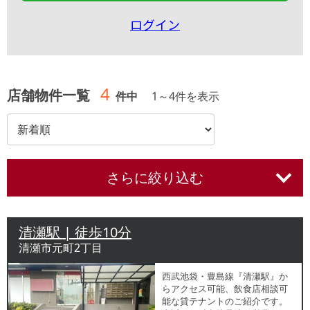
ログイン
4
店舗物件一覧
件中
1
～
4
件を表示
さらに絞り込む
清瀬駅 | 徒歩10分
清瀬市元町2丁目
⻄武池袋・豊島線『清瀬駅』か
らアクセス可能、飲食店相談可
能な貸テナントのご紹介です。