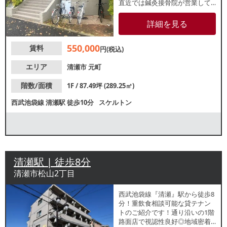
直近では鍼灸接骨院が営業して
いました。志木街道沿い1階路面
店！前面ガラス張りのため視認
詳細を見る
性良好です。周辺には公園や学
校があり、ファミリー層の集客
550,000
賃料
が見込めます。整体・マッサー
円(税込)
ジ店を地域密着でご検討の方に
もおすすめの物件です。
エリア
清瀬市
元町
階数/面積
1F / 87.49坪 (289.25㎡)
西武池袋線
清瀬駅
徒歩10分
スケルトン
清瀬駅 | 徒歩8分
清瀬市松山2丁目
西武池袋線『清瀬』駅から徒歩8
分！重飲食相談可能な貸テナン
トのご紹介です！通り沿いの1階
路面店で視認性良好◎地域密着