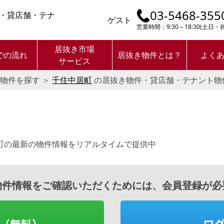
03-5468-355
・貸店舗・テナ
ゲスト
営業時間：9:30～18:30(土日
居抜き市場
での流れ
居抜き物件とは？
よく
サービス
物件を探す
＞
千住中居町
の居抜き物件・貸店舗・テナント物
。
町の最新の物件情報をリアルタイムで提供中
物件情報をご確認いただくためには、会員登録が必
（無料）
ロ