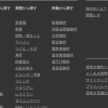
ら探す
業態から探す
特集から探す
RESTAとは？
開業レポ
居酒屋
新着物件
和食
内覧会開催物件
焼鳥・焼きとん
注目物件
ラーメン
駅近物件
うどん・そば
重飲食物件
寿司
造作無償物件
鉄板焼き
値下げ物件
居抜き物件と
お好み焼き
美容室物件
よくある質問
ビストロ・洋食
サイトマップ
フレンチ
プライバシー
イタリアン
居抜き店舗の
駅
レストラン
ダイニングバー
駅
BAR・ショットバー