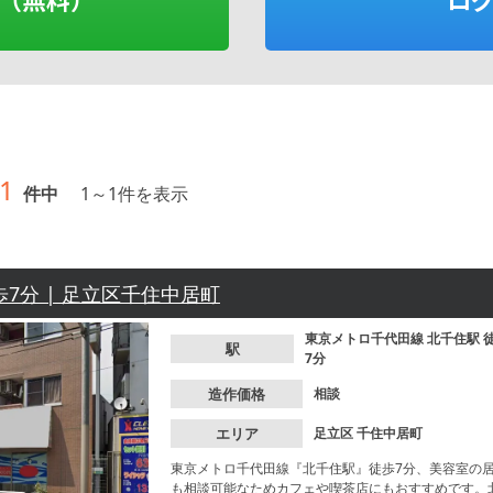
1
件中
1
～
1
件を表示
歩7分 | 足立区千住中居町
東京メトロ千代田線
北千住駅
駅
7分
造作価格
相談
エリア
足立区
千住中居町
東京メトロ千代田線『北千住駅』徒歩7分、美容室の
も相談可能なためカフェや喫茶店にもおすすめです。