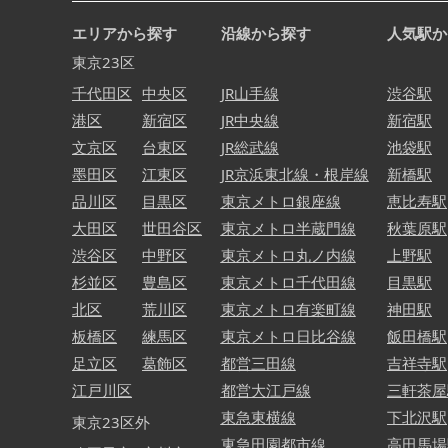
エリアから探す
沿線から探す
人気駅か
東京23区
千代田区
中央区
JR山手線
渋谷駅
港区
新宿区
JR中央線
新宿駅
文京区
台東区
JR総武線
池袋駅
墨田区
江東区
JR京浜東北線・根岸線
新橋駅
品川区
目黒区
東京メトロ銀座線
恵比寿駅
大田区
世田谷区
東京メトロ半蔵門線
秋葉原駅
渋谷区
中野区
東京メトロ丸ノ内線
上野駅
杉並区
豊島区
東京メトロ千代田線
目黒駅
北区
荒川区
東京メトロ有楽町線
神田駅
板橋区
練馬区
東京メトロ日比谷線
飯田橋駅
足立区
葛飾区
都営三田線
吉祥寺駅
江戸川区
都営大江戸線
三軒茶屋
東急東横線
下北沢駅
東京23区外
東急田園都市線
高田馬場