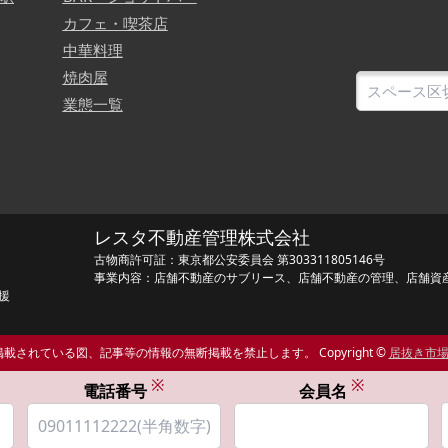
カフェ・喫茶店
中華料理
焼肉屋
業態一覧
レスタ不動産管理株式会社
古物商許可証：東京都公安委員会 第303311805146号
事業内容：店舗不動産のサブリース、店舗不動産の管理、店舗資
援
載されている図、記事等の情報の無断掲載を禁止します。 Copyright ©
居抜き市
※
※
電話番号
会員名