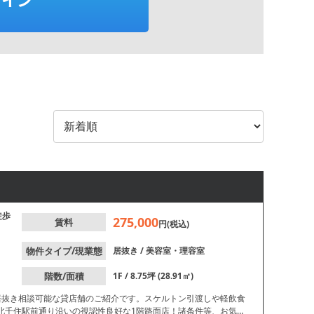
徒歩
275,000
賃料
円(税込)
物件タイプ/現業態
居抜き
/
美容室・理容室
階数/面積
1F / 8.75坪 (28.91㎡)
居抜き相談可能な貸店舗のご紹介です。スケルトン引渡しや軽飲食
北千住駅前通り沿いの視認性良好な1階路面店！諸条件等、お気軽