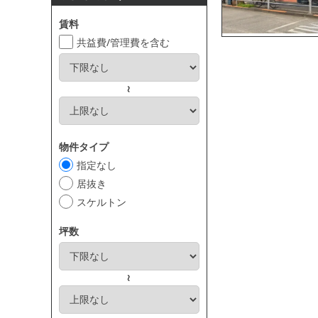
賃料
共益費/管理費を含む
～
物件タイプ
指定なし
居抜き
スケルトン
坪数
～