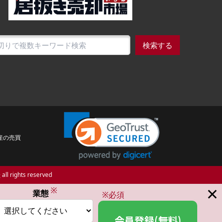
検索する
産の売買
場
all rights reserved
×
※
業態
※必須
会員登録(無料)