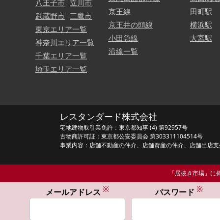
八王子市
立川市
京王線
田町駅
武蔵野市
三鷹市
京王井の頭線
横浜駅
東京エリア一覧
小田急線
大宮駅
神奈川エリア一覧
沿線一覧
千葉エリア一覧
埼玉エリア一覧
レスタンダード株式会社
宅地建物取引業免許：東京都知事 (4) 第92957号
古物商許可証：東京都公安委員会 第303311104514号
事業内容：店舗不動産の仲介、店舗資産の仲介、店舗出店支
「居抜き市場」に掲
※
※
メールアドレス
パスワード