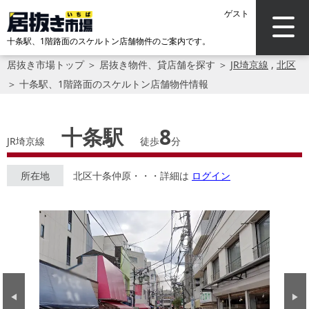
ゲスト
十条駅、1階路面のスケルトン店舗物件のご案内です。
居抜き市場トップ
＞
居抜き物件、貸店舗を探す
＞
JR埼京線
,
北区
＞
十条駅、1階路面のスケルトン店舗物件情報
十条駅
8
JR埼京線
徒歩
分
所在地
北区十条仲原・・・詳細は
ログイン
Previous
Next