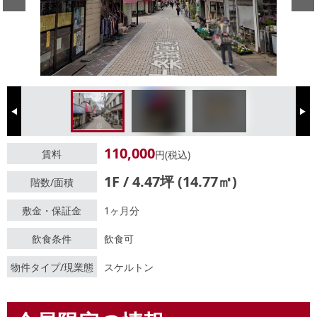
Previous
Next
110,000
賃料
円(税込)
1F / 4.47坪 (14.77㎡)
階数/面積
敷金・保証金
1ヶ月分
飲食条件
飲食可
物件タイプ/現業態
スケルトン