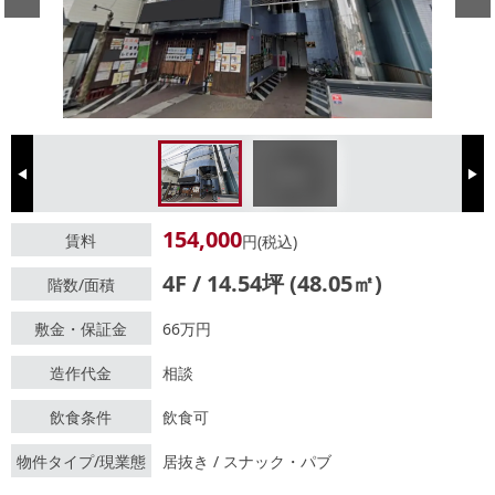
Previous
Next
154,000
賃料
円(税込)
4F / 14.54坪 (48.05㎡)
階数/面積
敷金・保証金
66万円
造作代金
相談
飲食条件
飲食可
物件タイプ/現業態
居抜き / スナック・パブ