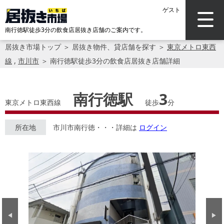
ゲスト
南行徳駅徒歩3分の飲食店居抜き店舗のご案内です。
居抜き市場トップ
＞
居抜き物件、貸店舗を探す
＞
東京メトロ東西
線
,
市川市
＞
南行徳駅徒歩3分の飲食店居抜き店舗詳細
南行徳駅
3
東京メトロ東西線
徒歩
分
所在地
市川市南行徳・・・詳細は
ログイン
Previous
Next