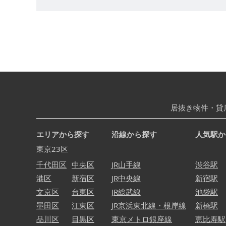
居抜き物件・貸
エリアから探す
沿線から探す
人気駅か
東京23区
千代田区
中央区
JR山手線
渋谷駅
港区
新宿区
JR中央線
新宿駅
文京区
台東区
JR総武線
池袋駅
墨田区
江東区
JR京浜東北線・根岸線
新橋駅
品川区
目黒区
東京メトロ銀座線
恵比寿駅