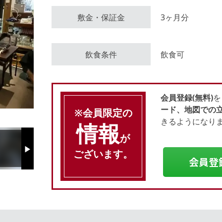
敷金・保証金
3ヶ月分
会員登録（無料）
飲食条件
飲食可
ログイン
会員登録(無料)
を
ード、地図での
※会員限定の
きるようになり
情報
が
ございます。
Next
会員登