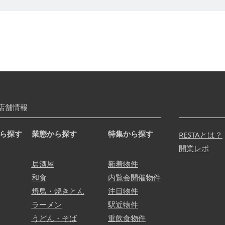
店舗情報
ら探す
業態から探す
特集から探す
RESTAとは？
開業レポ
居酒屋
新着物件
和食
内覧会開催物件
焼鳥・焼きとん
注目物件
ラーメン
駅近物件
うどん・そば
重飲食物件