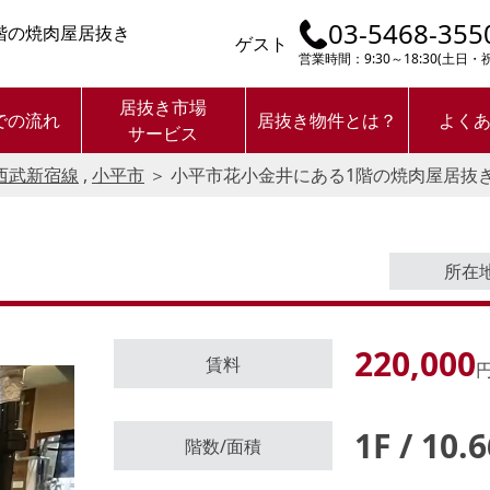
03-5468-355
階の焼肉屋居抜き
ゲスト
営業時間：9:30～18:30(土日
居抜き市場
での流れ
居抜き物件とは？
よく
サービス
西武新宿線
,
小平市
＞
小平市花小金井にある1階の焼肉屋居抜
所在
220,000
賃料
円
1F / 10.
ログイン後に
階数/面積
物件情報の全てがご覧いただけま