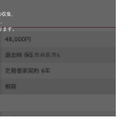
の収集、
、
ります。