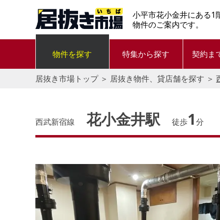
小平市花小金井にある1
物件のご案内です。
物件を探す
特集から探す
契約ま
居抜き市場トップ
＞
居抜き物件、貸店舗を探す
＞
花小金井駅
1
西武新宿線
徒歩
分
す。