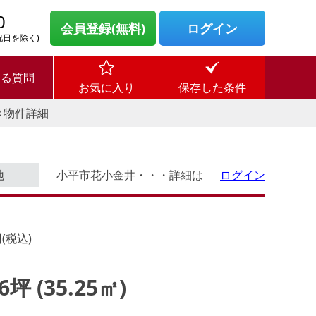
0
会員登録(無料)
ログイン
・祝日を除く)
ある質問
お気に入り
保存した条件
き物件詳細
地
小平市花小金井・・・詳細は
ログイン
(税込)
66坪 (35.25㎡)
ログイン後に
す。
物件情報の全てがご覧いただけま