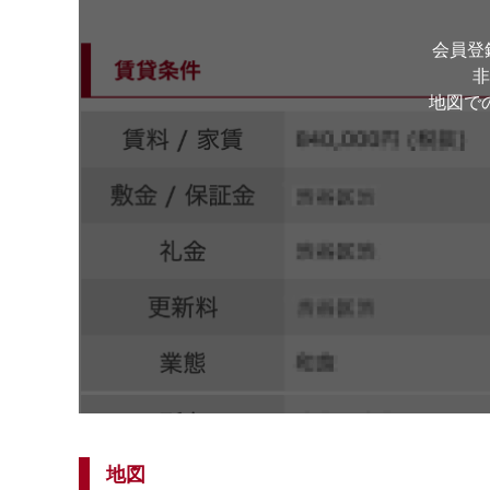
会員登
非
地図で
地図