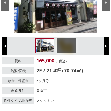
Previous
Next
Previous
Next
165,000
賃料
円(税込)
2F / 21.4坪 (70.74㎡)
階数/面積
敷金・保証金
6ヶ月分
飲食条件
飲食可
物件タイプ/現業態
スケルトン