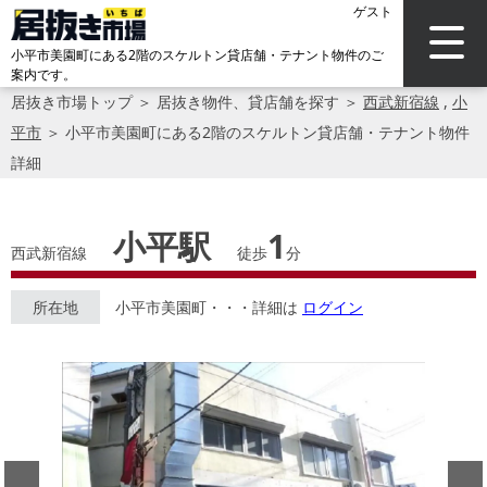
ゲスト
小平市美園町にある2階のスケルトン貸店舗・テナント物件のご
案内です。
居抜き市場トップ
＞
居抜き物件、貸店舗を探す
＞
西武新宿線
,
小
平市
＞
小平市美園町にある2階のスケルトン貸店舗・テナント物件
詳細
小平駅
1
西武新宿線
徒歩
分
所在地
小平市美園町・・・詳細は
ログイン