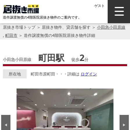
ゲスト
造作譲渡無償の4階医院居抜き物件のご案内です。
居抜き市場トップ
＞
居抜き物件、貸店舗を探す
＞
小田急小田原線
,
町田市
＞
造作譲渡無償の4階医院居抜き物件詳細
町田駅
2
小田急小田原線
徒歩
分
所在地
町田市原町田・・・詳細は
ログイン
Previous
Next