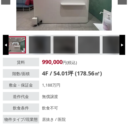
Previous
Next
990,000
賃料
円(税込)
4F / 54.01坪 (178.56㎡)
階数/面積
敷金・保証金
1,188万円
造作代金
無償譲渡
飲食条件
飲食不可
物件タイプ/現業態
居抜き / 医院