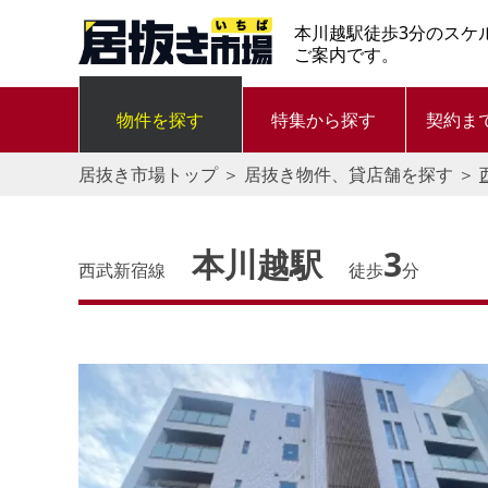
本川越駅徒歩3分のスケ
ご案内です。
物件を探す
特集から探す
契約ま
居抜き市場トップ
＞
居抜き物件、貸店舗を探す
＞
本川越駅
3
西武新宿線
徒歩
分
す。