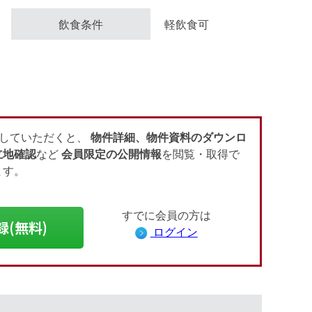
飲食条件
軽飲食可
会員登録（無料）
ログイン
していただくと、
物件詳細、物件資料のダウンロ
立地確認
など
会員限定の公開情報
を閲覧・取得で
ます。
すでに会員の方は
録(無料)
ログイン