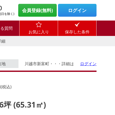
0
会員登録(無料)
ログイン
・祝日を除く)
ある質問
お気に入り
保存した条件
詳細
在地
川越市新富町・・・詳細は
ログイン
(税込)
76坪 (65.31㎡)
ログイン後に
す。
物件情報の全てがご覧いただけま