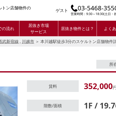
03-5468-355
ルトン店舗物件の
ゲスト
営業時間：9:30～18:30(土日
居抜き市場
での流れ
居抜き物件とは？
よく
サービス
西武新宿線
,
川越市
＞
本川越駅徒歩3分のスケルトン店舗物件
所
352,000
賃料
円
1F / 19.
ログイン後に
階数/面積
物件情報の全てがご覧いただけま