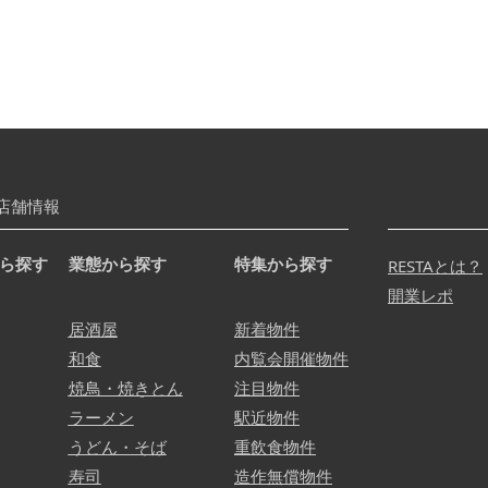
店舗情報
ら探す
業態から探す
特集から探す
RESTAとは？
開業レポ
居酒屋
新着物件
和食
内覧会開催物件
焼鳥・焼きとん
注目物件
ラーメン
駅近物件
うどん・そば
重飲食物件
寿司
造作無償物件