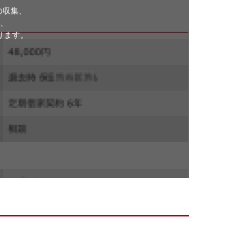
の収集、
、
ります。