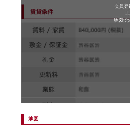
会員登
非
地図で
地図