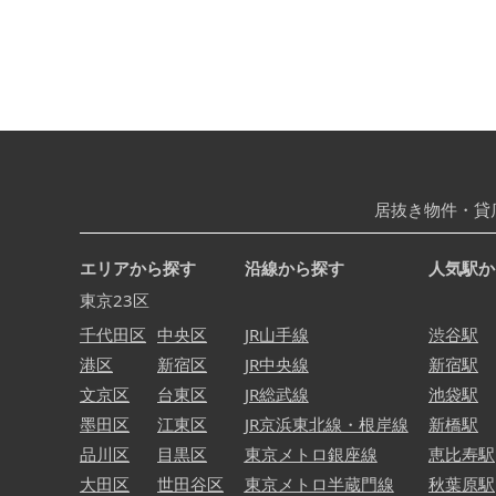
居抜き物件・貸
エリアから探す
沿線から探す
人気駅か
東京23区
千代田区
中央区
JR山手線
渋谷駅
港区
新宿区
JR中央線
新宿駅
文京区
台東区
JR総武線
池袋駅
墨田区
江東区
JR京浜東北線・根岸線
新橋駅
品川区
目黒区
東京メトロ銀座線
恵比寿駅
大田区
世田谷区
東京メトロ半蔵門線
秋葉原駅