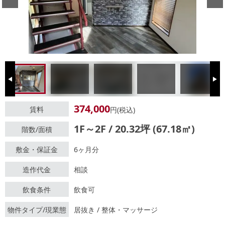
Previous
Next
374,000
賃料
円(税込)
1F～2F / 20.32坪 (67.18㎡)
階数/面積
敷金・保証金
6ヶ月分
造作代金
相談
飲食条件
飲食可
物件タイプ/現業態
居抜き / 整体・マッサージ