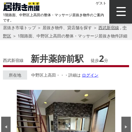
ゲスト
1階路面、中野区上高田の整体・マッサージ居抜き物件のご案内
です。
居抜き市場トップ
＞
居抜き物件、貸店舗を探す
＞
西武新宿線
,
中
野区
＞
1階路面、中野区上高田の整体・マッサージ居抜き物件詳細
新井薬師前駅
2
西武新宿線
徒歩
分
所在地
中野区上高田・・・詳細は
ログイン
Previous
Next