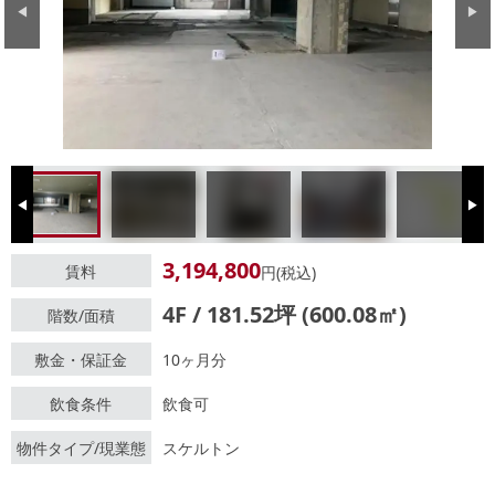
Previous
Next
Previous
Next
3,194,800
賃料
円(税込)
4F / 181.52坪 (600.08㎡)
階数/面積
敷金・保証金
10ヶ月分
飲食条件
飲食可
物件タイプ/現業態
スケルトン