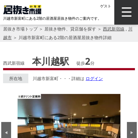
ゲスト
川越市新富町にある2階の居酒屋居抜き物件のご案内です。
居抜き市場トップ
＞
居抜き物件、貸店舗を探す
＞
西武新宿線
,
川
越市
＞
川越市新富町にある2階の居酒屋居抜き物件詳細
本川越駅
2
西武新宿線
徒歩
分
所在地
川越市新富町・・・詳細は
ログイン
Previous
Next