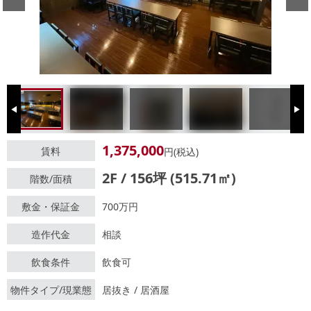
Previous
Next
1,375,000
賃料
円(税込)
2F / 156坪 (515.71㎡)
階数/面積
敷金・保証金
700万円
造作代金
相談
飲食条件
飲食可
物件タイプ/現業態
居抜き / 居酒屋