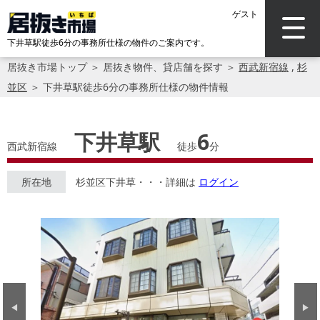
ゲスト
下井草駅徒歩6分の事務所仕様の物件のご案内です。
居抜き市場トップ
＞
居抜き物件、貸店舗を探す
＞
西武新宿線
,
杉
並区
＞
下井草駅徒歩6分の事務所仕様の物件情報
下井草駅
6
西武新宿線
徒歩
分
所在地
杉並区下井草・・・詳細は
ログイン
Previous
Next