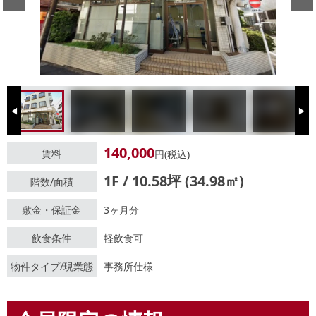
Previous
Next
140,000
賃料
円(税込)
1F / 10.58坪 (34.98㎡)
階数/面積
敷金・保証金
3ヶ月分
飲食条件
軽飲食可
物件タイプ/現業態
事務所仕様