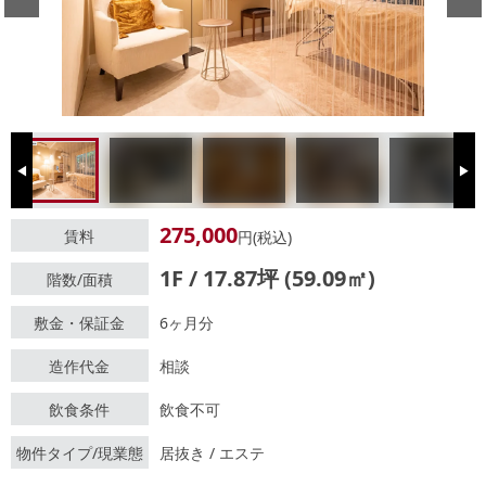
Previous
Next
275,000
賃料
円(税込)
1F / 17.87坪 (59.09㎡)
階数/面積
敷金・保証金
6ヶ月分
造作代金
相談
飲食条件
飲食不可
物件タイプ/現業態
居抜き / エステ