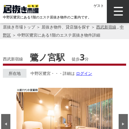
ゲスト
中野区鷺宮にある1階のエステ居抜き物件のご案内です。
居抜き市場トップ
＞
居抜き物件、貸店舗を探す
＞
西武新宿線
,
中
野区
＞
中野区鷺宮にある1階のエステ居抜き物件詳細
鷺ノ宮駅
3
西武新宿線
徒歩
分
所在地
中野区鷺宮・・・詳細は
ログイン
Previous
Next