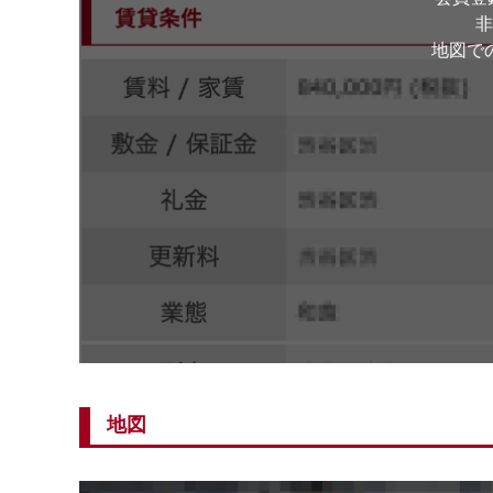
非
地図で
地図