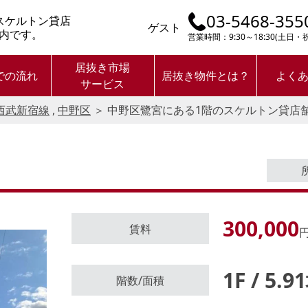
03-5468-355
スケルトン貸店
ゲスト
内です。
営業時間：9:30～18:30(土日
居抜き市場
での流れ
居抜き物件とは？
よく
サービス
西武新宿線
,
中野区
＞
中野区鷺宮にある1階のスケルトン貸店
300,000
賃料
円
1F / 5.9
ログイン後に
階数/面積
物件情報の全てがご覧いただけま