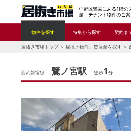
中野区鷺宮にある1階の
舗・テナント物件のご案
物件を探す
特集から探す
契約ま
居抜き市場トップ
＞
居抜き物件、貸店舗を探す
＞
鷺ノ宮駅
1
西武新宿線
徒歩
分
す。