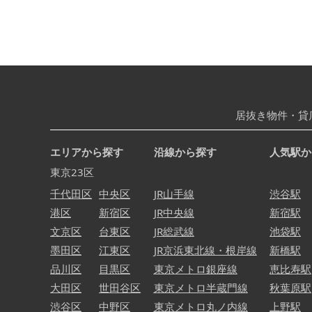
居抜き物件・貸
エリアから探す
沿線から探す
人気駅か
東京23区
千代田区
中央区
JR山手線
渋谷駅
港区
新宿区
JR中央線
新宿駅
文京区
台東区
JR総武線
池袋駅
墨田区
江東区
JR京浜東北線・根岸線
新橋駅
品川区
目黒区
東京メトロ銀座線
恵比寿駅
大田区
世田谷区
東京メトロ半蔵門線
秋葉原駅
渋谷区
中野区
東京メトロ丸ノ内線
上野駅