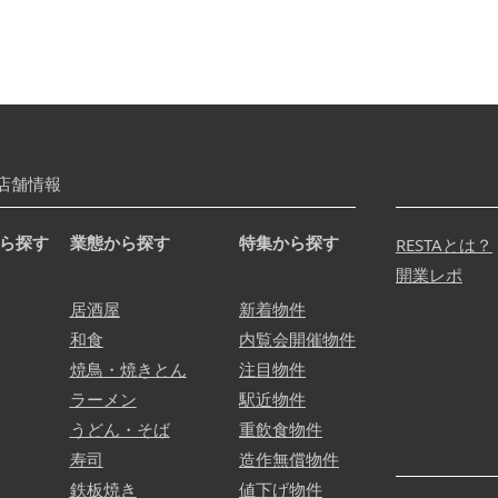
店舗情報
ら探す
業態から探す
特集から探す
RESTAとは？
開業レポ
居酒屋
新着物件
和食
内覧会開催物件
焼鳥・焼きとん
注目物件
ラーメン
駅近物件
うどん・そば
重飲食物件
寿司
造作無償物件
鉄板焼き
値下げ物件