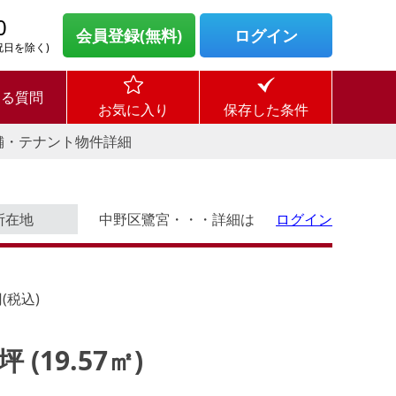
0
会員登録(無料)
ログイン
・祝日を除く)
ある質問
お気に入り
保存した条件
舗・テナント物件詳細
所在地
中野区鷺宮・・・詳細は
ログイン
(税込)
1坪 (19.57㎡)
す。