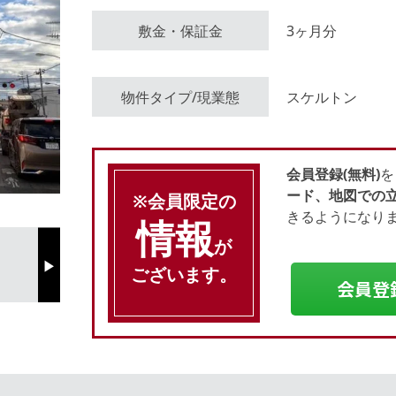
敷金・保証金
3ヶ月分
会員登録（無料）
物件タイプ/現業態
スケルトン
ログイン
会員登録(無料)
を
ード、地図での
※会員限定の
きるようになり
情報
が
ございます。
Next
会員登