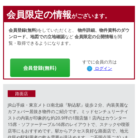
会員限定の情報
がございます。
会員登録(無料)
をしていただくと、
物件詳細、物件資料のダウ
ンロード、地図での立地確認
など
会員限定の公開情報
を閲
覧・取得できるようになります。
すでに会員の方は
会員登録(無料)
ログイン
路面店
JR山手線・東京メトロ南北線『駒込駅』徒歩２分、内装美麗な
カフェバー居抜き物件のご紹介です。ミッドセンチュリーテイ
ストの内装が印象的な約20.9坪の1階店舗！店内はカウンター
15席・ソファーテーブル16席のレイアウトで、スナックや喫茶
店等にもおすすめです。駅からアクセス良好な路面店で、地元
住民や駅利用者の飲み需要が見込めます。ご不明点等ございま