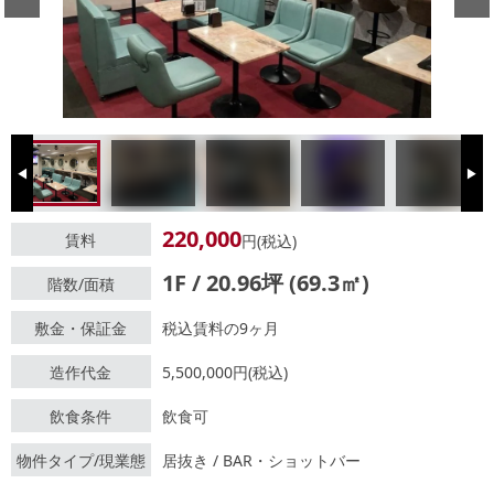
Previous
Next
220,000
賃料
円(税込)
1F / 20.96坪 (69.3㎡)
階数/面積
敷金・保証金
税込賃料の9ヶ月
造作代金
5,500,000円(税込)
飲食条件
飲食可
物件タイプ/現業態
居抜き / BAR・ショットバー