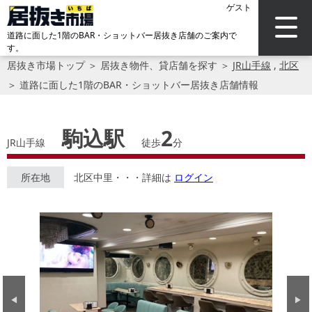
ゲスト
道路に面した1階のBAR・ショットバー居抜き店舗のご案内で
す。
居抜き市場トップ
＞
居抜き物件、貸店舗を探す
＞
JR山手線
,
北区
＞
道路に面した1階のBAR・ショットバー居抜き店舗情報
駒込駅
2
JR山手線
徒歩
分
所在地
北区中里・・・詳細は
ログイン
Previous
Next