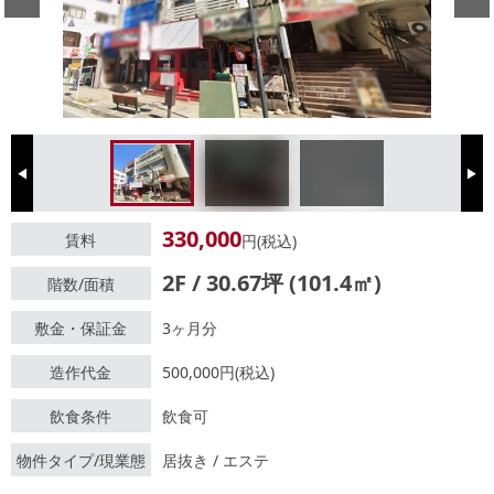
Previous
Next
330,000
賃料
円(税込)
2F / 30.67坪 (101.4㎡)
階数/面積
敷金・保証金
3ヶ月分
造作代金
500,000円(税込)
飲食条件
飲食可
物件タイプ/現業態
居抜き / エステ