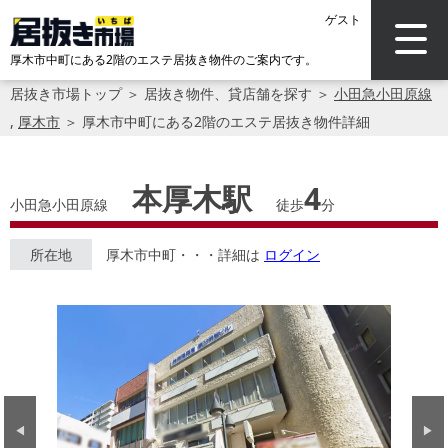
ゲスト
厚木市中町にある2階のエステ居抜き物件のご案内です。
居抜き市場トップ
＞
居抜き物件、貸店舗を探す
＞
小田急小田原線
,
厚木市
＞
厚木市中町にある2階のエステ居抜き物件詳細
本厚木駅
4
小田急小田原線
徒歩
分
所在地
厚木市中町・・・詳細は
ログイン
Previous
Next