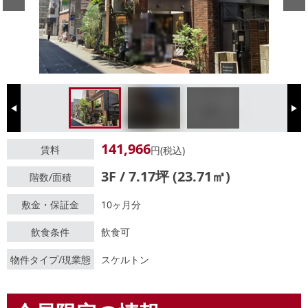
Previous
Next
141,966
賃料
円(税込)
3F / 7.17坪 (23.71㎡)
階数/面積
敷金・保証金
10ヶ月分
飲食条件
飲食可
物件タイプ/現業態
スケルトン