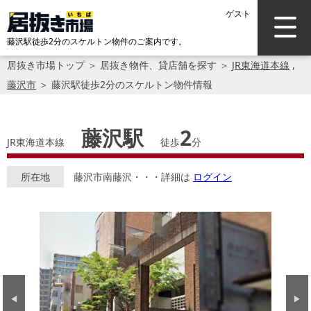
ゲスト
藤沢駅徒歩2分のスケルトン物件のご案内です。
居抜き市場トップ
＞
居抜き物件、貸店舗を探す
＞
JR東海道本線
,
藤沢市
＞
藤沢駅徒歩2分のスケルトン物件情報
藤沢駅
2
JR東海道本線
徒歩
分
所在地
藤沢市南藤沢・・・詳細は
ログイン
Previous
Next