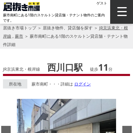
ゲスト
蕨市南町にある1階のスケルトン貸店舗・テナント物件のご案内
です。
居抜き市場トップ
＞
居抜き物件、貸店舗を探す
＞
JR京浜東北・根
岸線
,
蕨市
＞
蕨市南町にある1階のスケルトン貸店舗・テナント物
件詳細
西川口駅
11
JR京浜東北・根岸線
徒歩
分
所在地
蕨市南町・・・詳細は
ログイン