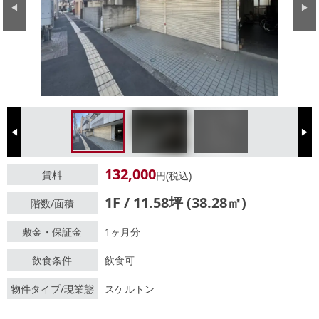
Previous
Next
Previous
Next
132,000
賃料
円(税込)
1F / 11.58坪 (38.28㎡)
階数/面積
敷金・保証金
1ヶ月分
飲食条件
飲食可
物件タイプ/現業態
スケルトン