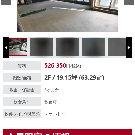
Previous
Next
526,350
賃料
円(税込)
2F / 19.15坪 (63.29㎡)
階数/面積
敷金・保証金
6ヶ月分
飲食条件
飲食可
物件タイプ/現業態
スケルトン