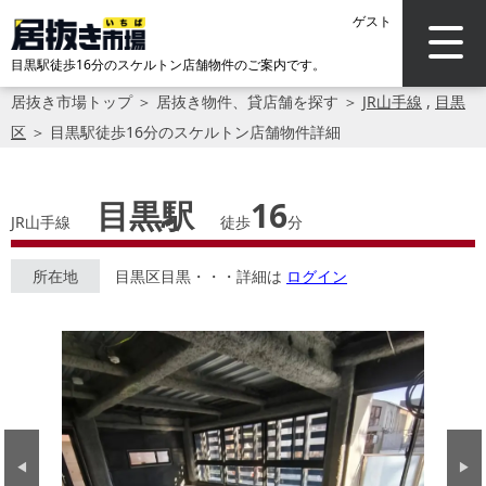
ゲスト
目黒駅徒歩16分のスケルトン店舗物件のご案内です。
居抜き市場トップ
＞
居抜き物件、貸店舗を探す
＞
JR山手線
,
目黒
区
＞
目黒駅徒歩16分のスケルトン店舗物件詳細
目黒駅
16
JR山手線
徒歩
分
所在地
目黒区目黒・・・詳細は
ログイン
Previous
Next