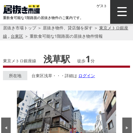
ゲスト
重飲食可能な1階路面の居抜き物件のご案内です。
居抜き市場トップ
＞
居抜き物件、貸店舗を探す
＞
東京メトロ銀座
線
,
台東区
＞
重飲食可能な1階路面の居抜き物件情報
浅草駅
1
東京メトロ銀座線
徒歩
分
所在地
台東区浅草・・・詳細は
ログイン
Previous
Next