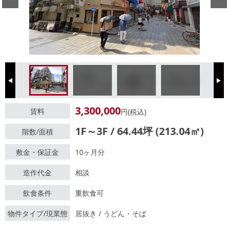
Previous
Next
3,300,000
賃料
円(税込)
1F～3F / 64.44坪 (213.04㎡)
階数/面積
敷金・保証金
10ヶ月分
造作代金
相談
飲食条件
重飲食可
物件タイプ/現業態
居抜き / うどん・そば