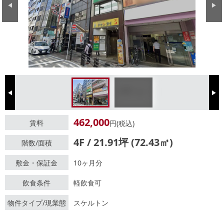
Previous
Next
Previous
Next
462,000
賃料
円(税込)
4F / 21.91坪 (72.43㎡)
階数/面積
敷金・保証金
10ヶ月分
飲食条件
軽飲食可
物件タイプ/現業態
スケルトン