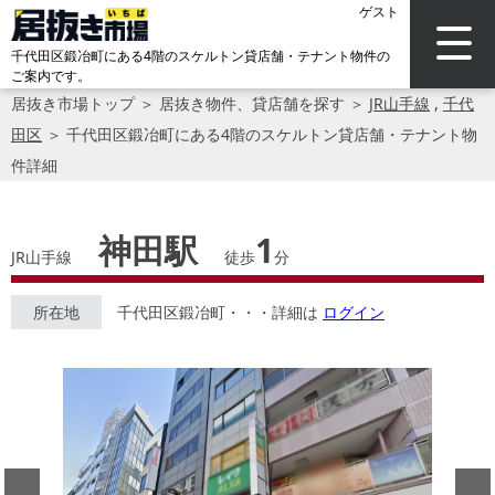
ゲスト
千代田区鍛冶町にある4階のスケルトン貸店舗・テナント物件の
ご案内です。
居抜き市場トップ
＞
居抜き物件、貸店舗を探す
＞
JR山手線
,
千代
田区
＞
千代田区鍛冶町にある4階のスケルトン貸店舗・テナント物
件詳細
神田駅
1
JR山手線
徒歩
分
所在地
千代田区鍛冶町・・・詳細は
ログイン