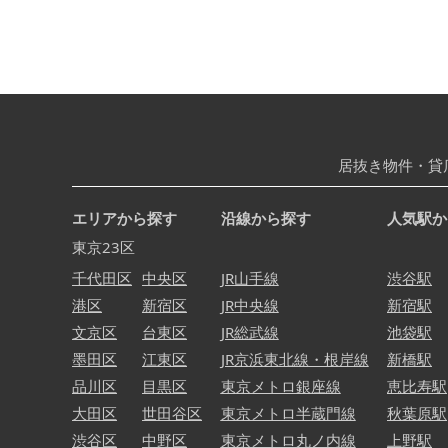
居抜き物件・貸
エリアから探す
沿線から探す
人気駅か
東京23区
千代田区
中央区
JR山手線
渋谷駅
港区
新宿区
JR中央線
新宿駅
文京区
台東区
JR総武線
池袋駅
墨田区
江東区
JR京浜東北線・根岸線
新橋駅
品川区
目黒区
東京メトロ銀座線
恵比寿駅
大田区
世田谷区
東京メトロ半蔵門線
秋葉原駅
渋谷区
中野区
東京メトロ丸ノ内線
上野駅