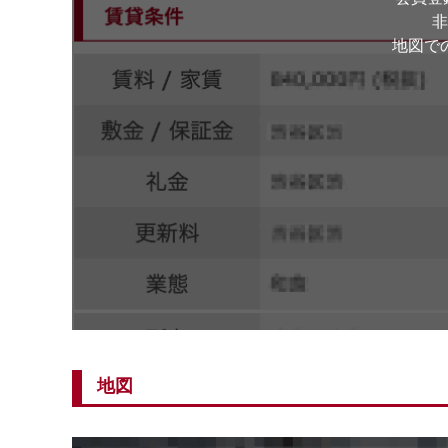
非
地図で
地図