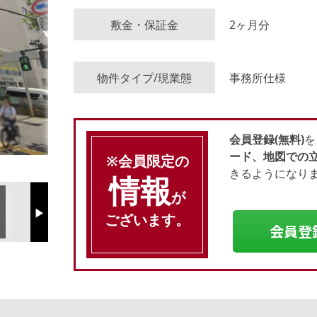
敷金・保証金
2ヶ月分
会員登録（無料）
物件タイプ/現業態
事務所仕様
ログイン
会員登録(無料)
を
ード、地図での
※会員限定の
きるようになり
情報
が
ございます。
Next
会員登