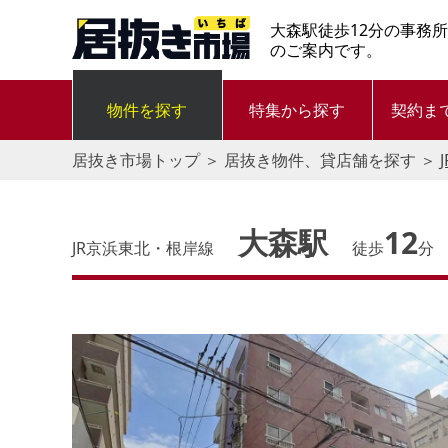
大森駅徒歩12分の事務
のご案内です。
物件を探す
特集から探す
契約ま
居抜き市場トップ
＞
居抜き物件、貸店舗を探す
＞
大森駅
12
JR京浜東北・根岸線
徒歩
分
す。