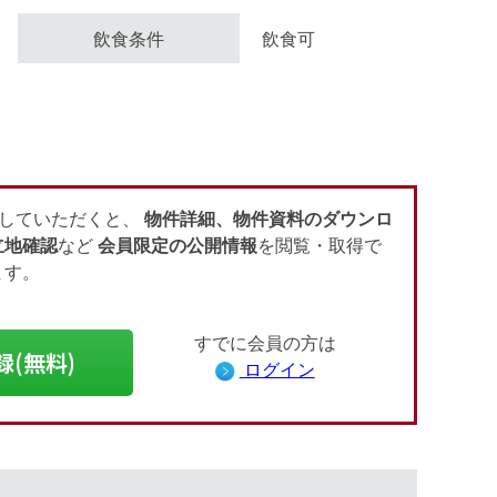
飲食条件
飲食可
会員登録（無料）
ログイン
していただくと、
物件詳細、物件資料のダウンロ
立地確認
など
会員限定の公開情報
を閲覧・取得で
ます。
すでに会員の方は
録(無料)
ログイン