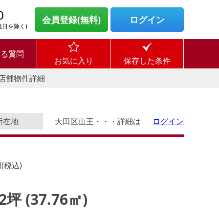
0
会員登録(無料)
ログイン
・祝日を除く)
ある質問
お気に入り
保存した条件
店舗物件詳細
所在地
大田区山王・・・詳細は
ログイン
(税込)
42坪 (37.76㎡)
ログイン後に
す。
物件情報の全てがご覧いただけま