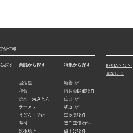
店舗情報
ら探す
業態から探す
特集から探す
RESTAとは？
開業レポ
居酒屋
新着物件
和食
内覧会開催物件
焼鳥・焼きとん
注目物件
ラーメン
駅近物件
うどん・そば
重飲食物件
寿司
造作無償物件
鉄板焼き
値下げ物件