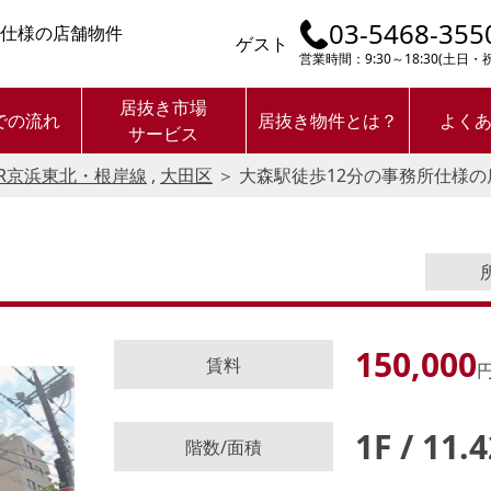
03-5468-355
所仕様の店舗物件
ゲスト
営業時間：9:30～18:30(土日
居抜き市場
での流れ
居抜き物件とは？
よく
サービス
JR京浜東北・根岸線
,
大田区
＞
大森駅徒歩12分の事務所仕様の
150,000
賃料
円
1F / 11.
ログイン後に
階数/面積
物件情報の全てがご覧いただけま