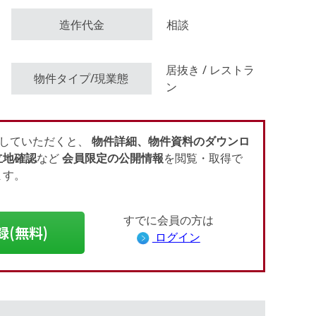
造作代金
相談
会員登録（無料）
居抜き / レストラ
物件タイプ/現業態
ン
ログイン
していただくと、
物件詳細、物件資料のダウンロ
立地確認
など
会員限定の公開情報
を閲覧・取得で
ます。
すでに会員の方は
録(無料)
ログイン