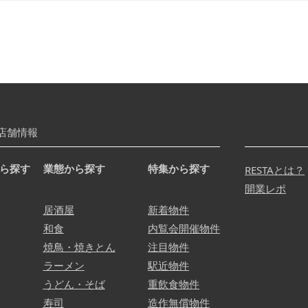
店舗情報
ら探す
業態から探す
特集から探す
RESTAとは？
開業レポ
居酒屋
新着物件
和食
内覧会開催物件
焼鳥・焼きとん
注目物件
ラーメン
駅近物件
うどん・そば
重飲食物件
寿司
造作無償物件