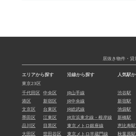
居抜き物件・貸
エリアから探す
沿線から探す
人気駅か
東京23区
千代田区
中央区
JR山手線
渋谷駅
港区
新宿区
JR中央線
新宿駅
文京区
台東区
JR総武線
池袋駅
墨田区
江東区
JR京浜東北線・根岸線
新橋駅
品川区
目黒区
東京メトロ銀座線
恵比寿駅
大田区
世田谷区
東京メトロ半蔵門線
秋葉原駅