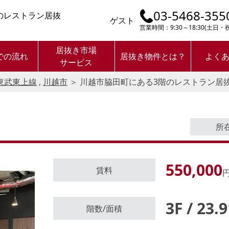
03-5468-355
のレストラン居抜
ゲスト
営業時間：9:30～18:30(土日
居抜き市場
での流れ
居抜き物件とは？
よく
サービス
東武東上線
,
川越市
＞
川越市脇田町にある3階のレストラン居
所
550,000
賃料
円
3F / 23.
ログイン後に
階数/面積
物件情報の全てがご覧いただけま