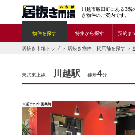
川越市脇田町にある3階
き物件のご案内です。
物件を探す
特集から探す
契約ま
居抜き市場トップ
＞
居抜き物件、貸店舗を探す
＞
川越駅
4
東武東上線
徒歩
分
す。