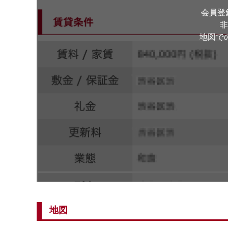
会員登
非
地図で
地図