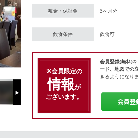
敷金・保証金
3ヶ月分
会員登録（無料）
飲食条件
飲食可
ログイン
会員登録(無料)
を
ード、地図での
※会員限定の
きるようになり
情報
が
Next
ございます。
会員登