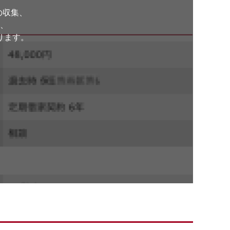
の収集、
、
ります。