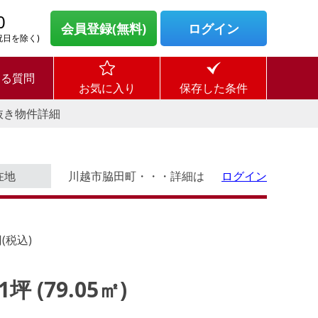
0
会員登録(無料)
ログイン
・祝日を除く)
ある質問
お気に入り
保存した条件
抜き物件詳細
在地
川越市脇田町・・・詳細は
ログイン
(税込)
91坪 (79.05㎡)
ログイン後に
す。
物件情報の全てがご覧いただけま