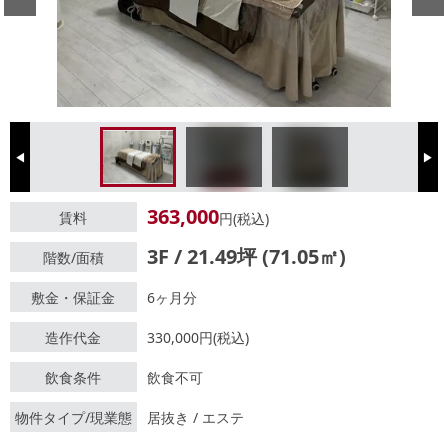
Previous
Next
363,000
賃料
円(税込)
3F / 21.49坪 (71.05㎡)
階数/面積
敷金・保証金
6ヶ月分
造作代金
330,000円(税込)
飲食条件
飲食不可
物件タイプ/現業態
居抜き / エステ