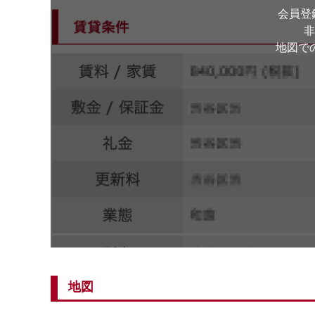
会員登
非
地図で
地図