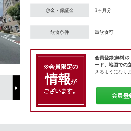
敷金・保証金
3ヶ月分
会員登録（無料）
飲食条件
重飲食可
ログイン
会員登録(無料)
を
ード、地図での
※会員限定の
きるようになり
情報
が
ございます。
Next
会員登