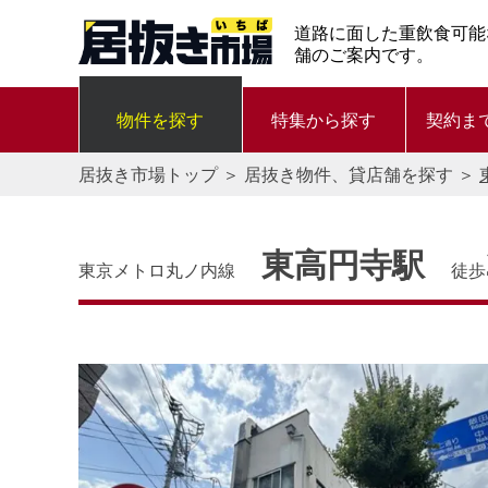
道路に面した重飲食可能
舗のご案内です。
物件を探す
特集から探す
契約ま
居抜き市場トップ
＞
居抜き物件、貸店舗を探す
＞
東高円寺駅
東京メトロ丸ノ内線
徒歩
す。