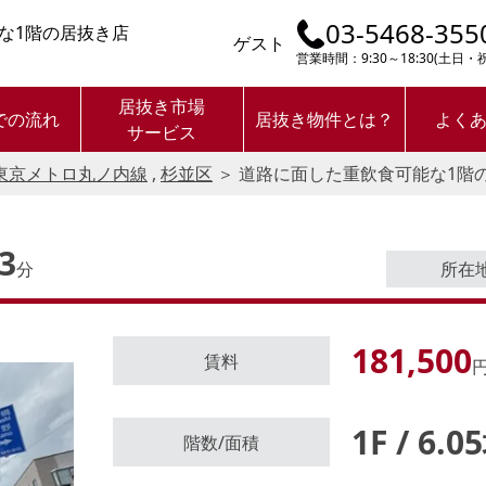
03-5468-355
な1階の居抜き店
ゲスト
営業時間：9:30～18:30(土日
居抜き市場
での流れ
居抜き物件とは？
よく
サービス
東京メトロ丸ノ内線
,
杉並区
＞
道路に面した重飲食可能な1階
3
分
所在
181,500
賃料
円
1F / 6.0
ログイン後に
階数/面積
物件情報の全てがご覧いただけま