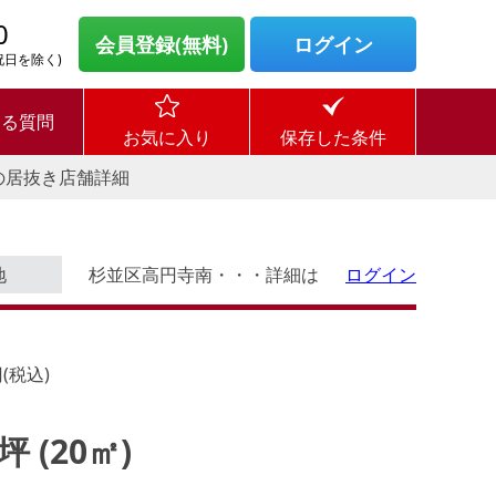
0
会員登録(無料)
ログイン
・祝日を除く)
ある質問
お気に入り
保存した条件
の居抜き店舗詳細
地
杉並区高円寺南・・・詳細は
ログイン
(税込)
5坪 (20㎡)
す。