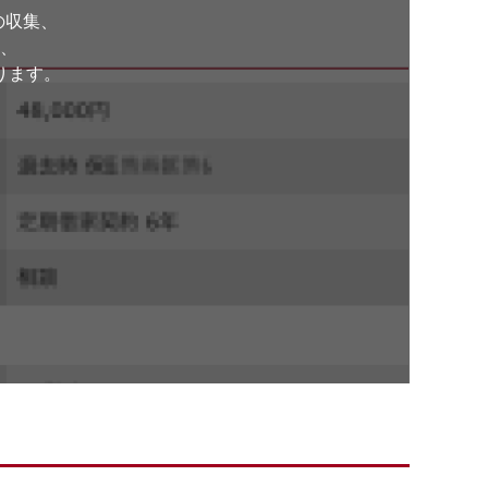
の収集、
、
ります。