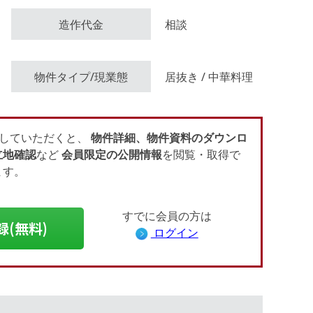
造作代金
相談
物件タイプ/現業態
居抜き / 中華料理
していただくと、
物件詳細、物件資料のダウンロ
立地確認
など
会員限定の公開情報
を閲覧・取得で
ます。
すでに会員の方は
録(無料)
ログイン