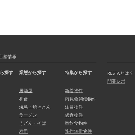
店舗情報
ら探す
業態から探す
特集から探す
RESTAとは？
開業レポ
居酒屋
新着物件
和食
内覧会開催物件
焼鳥・焼きとん
注目物件
ラーメン
駅近物件
うどん・そば
重飲食物件
寿司
造作無償物件