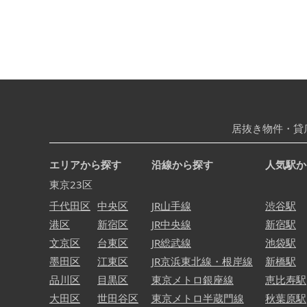
居抜き物件・貸
エリアから探す
沿線から探す
人気駅か
東京23区
千代田区
中央区
JR山手線
渋谷駅
港区
新宿区
JR中央線
新宿駅
文京区
台東区
JR総武線
池袋駅
墨田区
江東区
JR京浜東北線・根岸線
新橋駅
品川区
目黒区
東京メトロ銀座線
恵比寿駅
大田区
世田谷区
東京メトロ半蔵門線
秋葉原駅