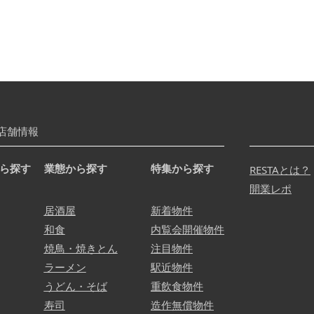
店舗情報
ら探す
業態から探す
特集から探す
RESTAとは？
開業レポ
居酒屋
新着物件
和食
内覧会開催物件
焼鳥・焼きとん
注目物件
ラーメン
駅近物件
うどん・そば
重飲食物件
寿司
造作無償物件