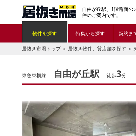
自由が丘駅、1階路面の
件のご案内です。
物件を探す
特集から探す
契約ま
居抜き市場トップ
＞
居抜き物件、貸店舗を探す
＞
自由が丘駅
3
東急東横線
徒歩
分
す。