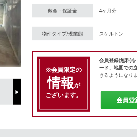
敷金・保証金
4ヶ月分
会員登録（無料）
物件タイプ/現業態
スケルトン
ログイン
会員登録(無料)
を
ード、地図での
※会員限定の
きるようになり
情報
が
ございます。
Next
会員登