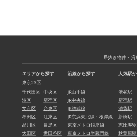
居抜き物件・貸
エリアから探す
沿線から探す
人気駅か
東京23区
千代田区
中央区
JR山手線
渋谷駅
港区
新宿区
JR中央線
新宿駅
文京区
台東区
JR総武線
池袋駅
墨田区
江東区
JR京浜東北線・根岸線
新橋駅
品川区
目黒区
東京メトロ銀座線
恵比寿駅
大田区
世田谷区
東京メトロ半蔵門線
秋葉原駅