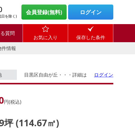
0
会員登録(無料)
ログイン
・祝日を除く)
ある質問
お気に入り
保存した条件
物件情報
地
目黒区自由が丘・・・詳細は
ログイン
0
円(税込)
69坪 (114.67㎡)
す。