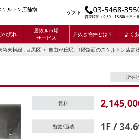
03-5468-355
スケルトン店舗物
ゲスト
営業時間：9:30～18:30(土日
居抜き市場
での流れ
居抜き物件とは？
よく
サービス
東急東横線
,
目黒区
＞
自由が丘駅、1階路面のスケルトン店舗
所在
2,145,00
賃料
1F / 34.
ログイン後に
階数/面積
物件情報の全てがご覧いただけま