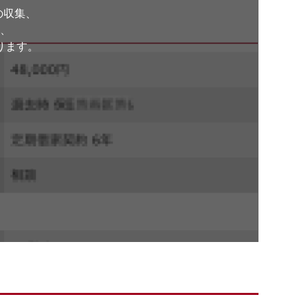
の収集、
、
ります。