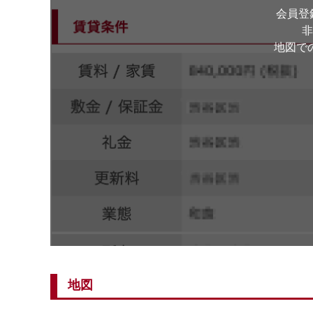
会員登
非
地図で
地図