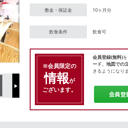
敷金・保証金
10ヶ月分
会員登録（無料）
飲食条件
飲食可
ログイン
会員登録(無料)
を
ード、地図での
※会員限定の
きるようになり
情報
が
Next
ございます。
会員登