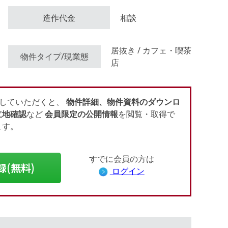
造作代金
相談
会員登録（無料）
居抜き / カフェ・喫茶
物件タイプ/現業態
店
ログイン
していただくと、
物件詳細、物件資料のダウンロ
立地確認
など
会員限定の公開情報
を閲覧・取得で
ます。
すでに会員の方は
録(無料)
ログイン