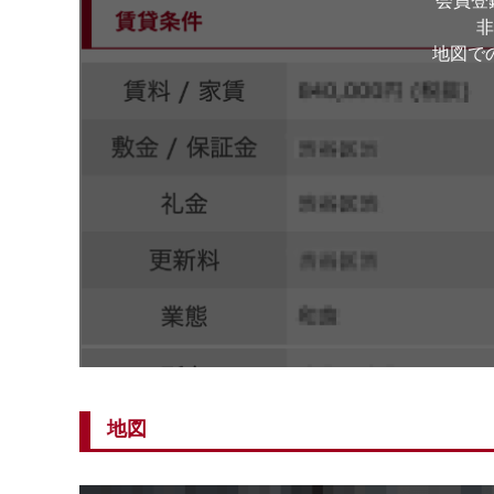
会員登
非
地図で
地図