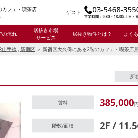
03-5468-355
のカフェ・喫茶店
ゲスト
。
営業時間：9:30～18:30(土日
居抜き市場
での流れ
居抜き物件とは？
よく
サービス
JR山手線
,
新宿区
＞
新宿区大久保にある2階のカフェ・喫茶店
所
385,000
賃料
円
2F / 11.
ログイン後に
階数/面積
物件情報の全てがご覧いただけま