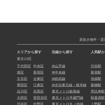
居抜き物件・貸
エリアから探す
沿線から探す
人気駅か
東京23区
千代田区
中央区
JR山手線
渋谷駅
港区
新宿区
JR中央線
新宿駅
文京区
台東区
JR総武線
池袋駅
墨田区
江東区
JR京浜東北線・根岸線
新橋駅
品川区
目黒区
東京メトロ銀座線
恵比寿駅
大田区
世田谷区
東京メトロ半蔵門線
秋葉原駅
渋谷区
中野区
東京メトロ丸ノ内線
上野駅