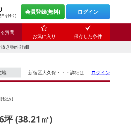
0
会員登録(無料)
ログイン
・祝日を除く)
ある質問
お気に入り
保存した条件
居抜き物件詳細
在地
新宿区大久保・・・詳細は
ログイン
(税込)
56坪 (38.21㎡)
ログイン後に
す。
物件情報の全てがご覧いただけま