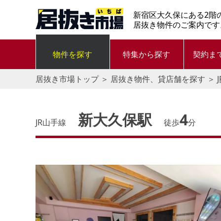
新宿区大久保にある2階
居抜き物件のご案内です
物件を探す
特集から探す
契約ま
居抜き市場トップ
＞
居抜き物件、貸店舗を探す
＞
新大久保駅
4
JR山手線
徒歩
分
す。