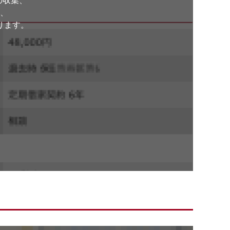
の収集、
、
ります。