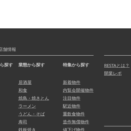
店舗情報
ら探す
業態から探す
特集から探す
RESTAとは？
開業レポ
居酒屋
新着物件
和食
内覧会開催物件
焼鳥・焼きとん
注目物件
ラーメン
駅近物件
うどん・そば
重飲食物件
寿司
造作無償物件
鉄板焼き
値下げ物件